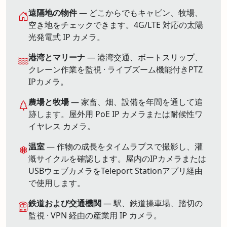
遠隔地の物件
— どこからでもキャビン、牧場、
空き地をチェックできます。4G/LTE 対応の太陽
光発電式 IP カメラ。
港湾とマリーナ
— 港湾交通、ボートスリップ、
クレーン作業を監視 · ライブズーム機能付きPTZ
IPカメラ。
農場と牧場
— 家畜、畑、設備を年間を通して追
跡します。屋外用 PoE IP カメラまたは耐候性ワ
イヤレス カメラ。
温室
— 作物の成長をタイムラプスで撮影し、灌
漑サイクルを確認します。屋内のIPカメラまたは
USBウェブカメラをTeleport Stationアプリ経由
で使用します。
鉄道および交通機関
— 駅、鉄道操車場、踏切の
監視 · VPN 経由の産業用 IP カメラ。