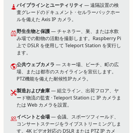
パイプラインとユーティリティ
— 遠隔設置の検
査グレードのドキュメント · セルラーバックホー
ルを備えた Axis IP カメラ。
野生生物と保護
— チャネラー、巣、または水飲
み場での動物の活動を撮影します。Raspberry Pi
上で DSLR を使用して Teleport Station を実行し
ます。
公共ウェブカメラ
— スキー場、ビーチ、町の広
場、または都市のスカイラインを宣伝します。
PTZ機能を備えた耐候性IPカメラ。
製造および倉庫
— 組立ライン、出荷フロア、ヤ
ード物流の監査 · Teleport Station に IP カメラま
たは Web カメラを設置。
イベントと会場
— 会議、スポーツフィールド、
コンサートステージをライブストリーミングしま
す。4K ビデオ対応の DSLR または PTZ IP カメ