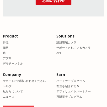
お問い合わせ
IP camera cloud recording and remote monitoring
Construction site camera with automatic time-lapse doc
Remote property surveillance and long-term video archiv
Product
Solutions
Market projects by showcasing live construction progress
特徴
建設現場カメラ
DSLR and webcam cloud recording with second-by-second
価格
サポートされているカメラ
Live stream and record any outdoor or indoor camera on
店
API
Embed a live camera player on your own website
アプリ
Cloud-based IP camera solution — no DVR, NVR or local
デモチャンネル
8K high-resolution image capture with searchable archiv
Wildlife, weather and event monitoring with scheduled ti
Company
Earn
Off-grid cabin or beach house, driveway or garden monit
サポートにお問い合わせください
パートナープログラム
ヘルプ
友達を紹介する $
私たちについて
アフィリエイトパートナー
ニュース
再販業者プログラム