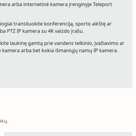
kamera arba internetinė kamera įrenginyje Teleport
siogiai transliuokite konferenciją, sporto aikštę ar
ba PTZ IP kamera su 4K vaizdo įrašu.
kite laukinę gamtą prie vandens telkinio, įvažiavimo ar
nė kamera arba bet kokia išmaniųjų namų IP kamera.
nkų.