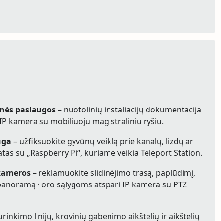
nės paslaugos
– nuotolinių instaliacijų dokumentacija
“ IP kamera su mobiliuoju magistraliniu ryšiu.
uga
– užfiksuokite gyvūnų veiklą prie kanalų, lizdų ar
tas su „Raspberry Pi“, kuriame veikia Teleport Station.
 kameros
– reklamuokite slidinėjimo trasą, paplūdimį,
 panoramą · oro sąlygoms atspari IP kamera su PTZ
urinkimo linijų, krovinių gabenimo aikštelių ir aikštelių