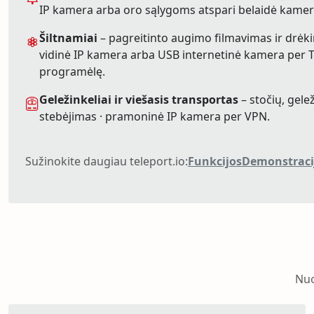
IP kamera arba oro sąlygoms atspari belaidė kamer
Šiltnamiai
– pagreitinto augimo filmavimas ir drėkin
vidinė IP kamera arba USB internetinė kamera per T
programėlę.
Geležinkeliai ir viešasis transportas
– stočių, gele
stebėjimas · pramoninė IP kamera per VPN.
Sužinokite daugiau teleport.io:
Funkcijos
Demonstraci
Nuo