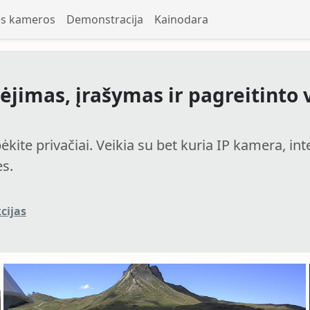
ės kameros
Demonstracija
Kainodara
bėjimas, įrašymas ir pagreitinto 
bėkite privačiai. Veikia su bet kuria IP kamera, 
es.
kcijas