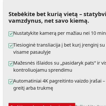
Stebėkite bet kurią vietą – statybv
vamzdynus, net savo kiemą.
Nustatykite kamerą per mažiau nei 10 min
Tiesioginė transliacija į bet kurį įrenginį 
visame pasaulyje
Mažesnės išlaidos su „pasidaryk pats“ ir v
kontroliuojamu sprendimu
Automatiniai 4K pagreitinto vaizdo įrašai – 
greitį arba trukmę