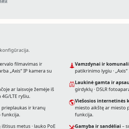
iau
konfigūracija.
ervalo filmavimas ir
Vamzdynai ir komunali
 arba „Axis“ IP kamera su
patikrinimo lygiu · „Axis
Laukinė gamta ir apsa
čoje ar laisvoje žemėje iš
girdyklų · DSLR fotoapara
 4G/LTE ryšiu.
Viešosios internetinės
ų prieplaukas ir kranų
miesto aikštę ar miesto
 funkcija.
funkcija.
ą ištisus metus · lauko PoE
Gamyba ir sandėliai
– s