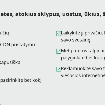
ietes, atokius sklypus, uostus, ūkius, 
učių
Laikykite jį privačiu,
savo svetainę
su CDN pristatymu
Metų metus talpinan
palyginkite bet kuri
isapusiškai
Reklamuokite savo tu
viešosios interneti
pasirinkite bet kokį