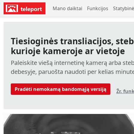
Mano daiktai
Funkcijos
Statybin
Tiesioginės transliacijos, ste
kurioje kameroje ar vietoje
Paleiskite viešą internetinę kamerą arba ste
debesyje, paruošta naudoti per kelias minut
Pradėti nemokamą bandomąją versiją
Žr. fun