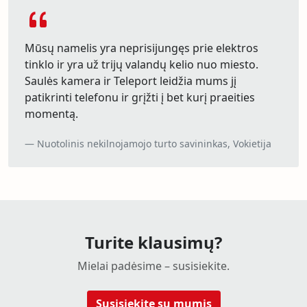
Mūsų namelis yra neprisijungęs prie elektros
tinklo ir yra už trijų valandų kelio nuo miesto.
Saulės kamera ir Teleport leidžia mums jį
patikrinti telefonu ir grįžti į bet kurį praeities
momentą.
Nuotolinis nekilnojamojo turto savininkas, Vokietija
Turite klausimų?
Mielai padėsime – susisiekite.
Susisiekite su mumis