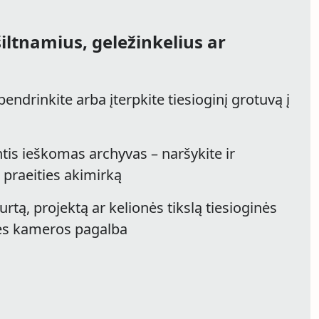
šiltnamius, geležinkelius ar
 bendrinkite arba įterpkite tiesioginį grotuvą į
tis ieškomas archyvas – naršykite ir
ą praeities akimirką
rtą, projektą ar kelionės tikslą tiesioginės
nės kameros pagalba