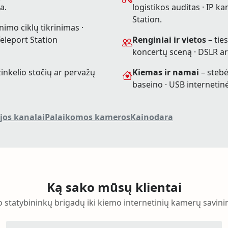
a.
logistikos auditas · IP 
Station.
imo ciklų tikrinimas ·
eleport Station
Renginiai ir vietos
– tie
koncertų sceną · DSLR ar
žinkelio stočių ar pervažų
Kiemas ir namai
– stebė
baseino · USB interneti
jos kanalai
Palaikomos kameros
Kainodara
Ką sako mūsų klientai
 statybininkų brigadų iki kiemo internetinių kamerų savini