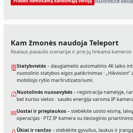
Sužinokite daug
Pradėti nemokamą bandomąją versiją
Kam žmonės naudoja Teleport
Realaus pasaulio scenarijai ir prie jų tinkama kameros 
Statybvietės
– daugiametis automatinis 4K laiko int
nuotolinis statybos eigos patikrinimas · „Hikvision“
mobiliojo ryšio maršrutizatoriumi.
Nuotolinės nuosavybės
– registracija namelyje, ran
bet kurios vietos · saulės energija varoma IP kamera
Uostai ir prieplaukos
– stebėkite uosto eismą, laiv
operacijas · PTZ IP kamera su tiesioginio priartinimo
Ūkiai ir rančos
– stebėkite gyvulius, laukus ir įrang