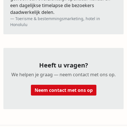
een dagelijkse timelapse die bezoekers
daadwerkelijk delen.
Toerisme & bestemmingsmarketing, hotel in
Honolulu
Heeft u vragen?
We helpen je graag — neem contact met ons op.
Neem contact met ons op
IP camera cloud recording and remote monitoring
Construction site camera with automatic time-lapse doc