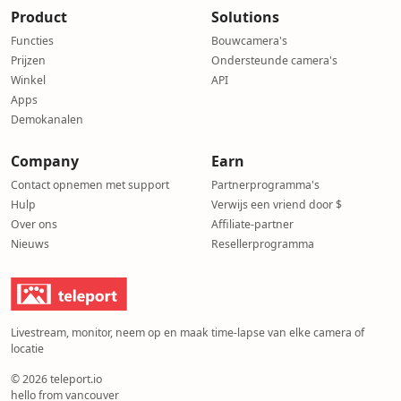
Remote property surveillance and long-term video archiv
Product
Solutions
Market projects by showcasing live construction progress
Functies
Bouwcamera's
DSLR and webcam cloud recording with second-by-second
Prijzen
Ondersteunde camera's
Live stream and record any outdoor or indoor camera on
Winkel
API
Embed a live camera player on your own website
Apps
Cloud-based IP camera solution — no DVR, NVR or local
Demokanalen
8K high-resolution image capture with searchable archiv
Wildlife, weather and event monitoring with scheduled ti
Company
Earn
Off-grid cabin or beach house, driveway or garden monit
Contact opnemen met support
Partnerprogramma's
Hulp
Verwijs een vriend door $
Over ons
Affiliate-partner
Nieuws
Resellerprogramma
Livestream, monitor, neem op en maak time-lapse van elke camera of
locatie
© 2026 teleport.io
hello from vancouver