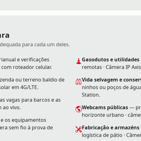
ara
adequada para cada um deles.
ianual e verificações
Gasodutos e utilidades
 com roteador celular.
remotas · Câmera IP Axis
enda ou terreno baldio de
Vida selvagem e conse
solar em 4G/LTE.
ninhos ou poços de água
Station.
as vagas para barcos e as
 ao vivo.
Webcams públicas
— pro
horizonte urbano · câmer
 e os equipamentos
era sem fio à prova de
Fabricação e armazéns
logística de pátio · Câm