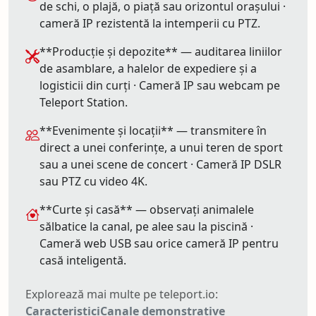
de schi, o plajă, o piață sau orizontul orașului ·
cameră IP rezistentă la intemperii cu PTZ.
**Producție și depozite** — auditarea liniilor
de asamblare, a halelor de expediere și a
logisticii din curți · Cameră IP sau webcam pe
Teleport Station.
**Evenimente și locații** — transmitere în
direct a unei conferințe, a unui teren de sport
sau a unei scene de concert · Cameră IP DSLR
sau PTZ cu video 4K.
**Curte și casă** — observați animalele
sălbatice la canal, pe alee sau la piscină ·
Cameră web USB sau orice cameră IP pentru
casă inteligentă.
Explorează mai multe pe teleport.io:
Caracteristici
Canale demonstrative