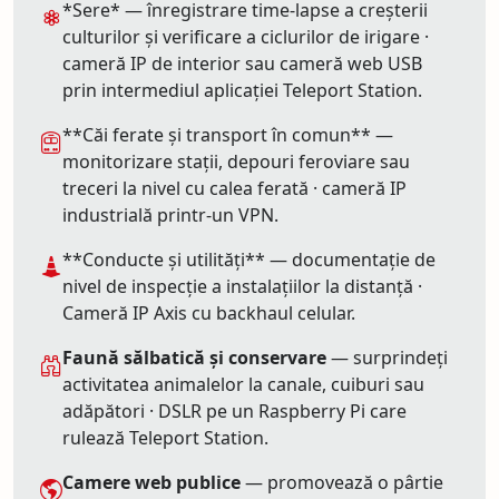
*Sere* — înregistrare time-lapse a creșterii
culturilor și verificare a ciclurilor de irigare ·
cameră IP de interior sau cameră web USB
prin intermediul aplicației Teleport Station.
**Căi ferate și transport în comun** —
monitorizare stații, depouri feroviare sau
treceri la nivel cu calea ferată · cameră IP
industrială printr-un VPN.
**Conducte și utilități** — documentație de
nivel de inspecție a instalațiilor la distanță ·
Cameră IP Axis cu backhaul celular.
Faună sălbatică și conservare
— surprindeți
activitatea animalelor la canale, cuiburi sau
adăpători · DSLR pe un Raspberry Pi care
rulează Teleport Station.
Camere web publice
— promovează o pârtie