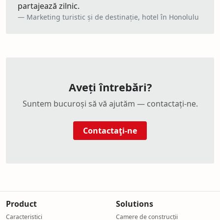
partajează zilnic.
Marketing turistic și de destinație, hotel în Honolulu
Aveți întrebări?
Suntem bucuroși să vă ajutăm — contactați-ne.
Contactaţi-ne
IP camera cloud recording and remote monitoring
Construction site camera with automatic time-lapse doc
Remote property surveillance and long-term video archiv
Product
Solutions
Market projects by showcasing live construction progress
Caracteristici
Camere de construcții