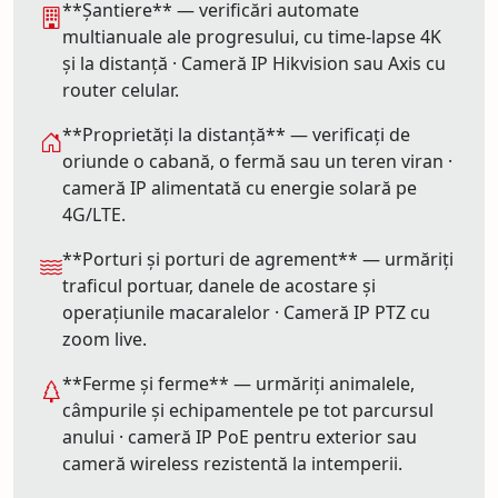
**Șantiere** — verificări automate
multianuale ale progresului, cu time-lapse 4K
și la distanță · Cameră IP Hikvision sau Axis cu
router celular.
**Proprietăți la distanță** — verificați de
oriunde o cabană, o fermă sau un teren viran ·
cameră IP alimentată cu energie solară pe
4G/LTE.
**Porturi și porturi de agrement** — urmăriți
traficul portuar, danele de acostare și
operațiunile macaralelor · Cameră IP PTZ cu
zoom live.
**Ferme și ferme** — urmăriți animalele,
câmpurile și echipamentele pe tot parcursul
anului · cameră IP PoE pentru exterior sau
cameră wireless rezistentă la intemperii.