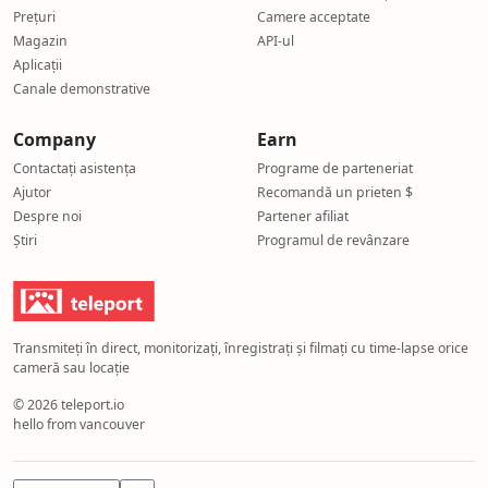
DSLR and webcam cloud recording with second-by-second
Prețuri
Camere acceptate
Live stream and record any outdoor or indoor camera on
Magazin
API-ul
Embed a live camera player on your own website
Aplicații
Cloud-based IP camera solution — no DVR, NVR or local
Canale demonstrative
8K high-resolution image capture with searchable archiv
Wildlife, weather and event monitoring with scheduled ti
Company
Earn
Off-grid cabin or beach house, driveway or garden monit
Contactați asistența
Programe de parteneriat
Ajutor
Recomandă un prieten $
Despre noi
Partener afiliat
Știri
Programul de revânzare
Transmiteți în direct, monitorizați, înregistrați și filmați cu time-lapse orice
cameră sau locație
© 2026 teleport.io
hello from vancouver