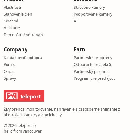
Market projects by showcasing live construction progress
Vlastnosti
Stavebné kamery
DSLR and webcam cloud recording with second-by-second
Stanovenie cien
Podporované kamery
Live stream and record any outdoor or indoor camera on
Obchod
API
Embed a live camera player on your own website
Aplikácie
Cloud-based IP camera solution — no DVR, NVR or local
Demonštračné kanály
8K high-resolution image capture with searchable archiv
Wildlife, weather and event monitoring with scheduled ti
Company
Earn
Off-grid cabin or beach house, driveway or garden monit
Kontaktovať podporu
Partnerské programy
Pomoc
Odporučte priateľa $
O nás
Partnerský partner
Správy
Program pre predajcov
Živý prenos, monitorovanie, nahrávanie a časozberné snímanie z
akejkoľvek kamery alebo lokality
© 2026 teleport.io
hello from vancouver