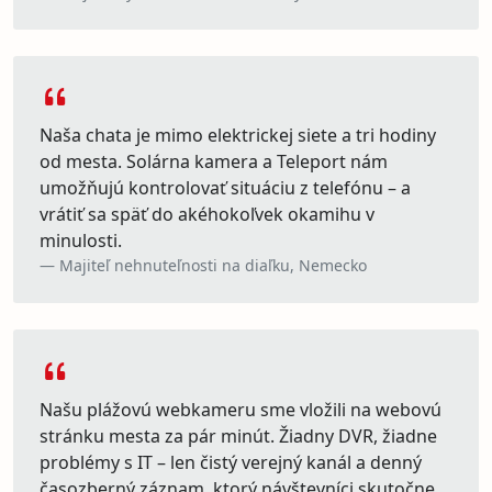
Naša chata je mimo elektrickej siete a tri hodiny
od mesta. Solárna kamera a Teleport nám
umožňujú kontrolovať situáciu z telefónu – a
vrátiť sa späť do akéhokoľvek okamihu v
minulosti.
Majiteľ nehnuteľnosti na diaľku, Nemecko
Našu plážovú webkameru sme vložili na webovú
stránku mesta za pár minút. Žiadny DVR, žiadne
problémy s IT – len čistý verejný kanál a denný
časozberný záznam, ktorý návštevníci skutočne