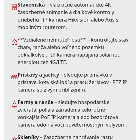
Staveniská
– viacročné automatické 4K
časozberné snímanie a diaľkové kontroly
priebehu · IP kamera Hikvision alebo Axis s
mobilným routerom.
**Vzdialené nehnuteľnosti** – kontrolujte stav
chaty, ranča alebo voľného pozemku
odkiaľkoľvek · IP kamera napájaná solárnou
energiou cez 4G/LTE.
Prístavy a jachty
– sledujte premávku v
prístave, kotviská lodí a prácu žeriavov · PTZ IP
kamera so živým priblížením.
Farmy a ranče
– sledujte hospodárske
zvieratá, polia a zariadenia celoročne ·
vonkajšia PoE IP kamera alebo bezdrôtová
kamera odolná voči poveternostným vplyvom.
Skleníky
– časozberné nahrávanie rastu