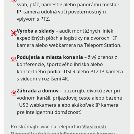
svah, pláž, námestie alebo panorámu mesta ·
IP kamera odolná voči poveternostným
vplyvom s PTZ.
Výroba a sklady
– audit montážnych liniek,
expedičných plôch a logistiky na dvoroch · IP
kamera alebo webkamera na Teleport Station.
Podujatia a miesta konania
– živý prenos z
konferencie, športového ihriska alebo
koncertného pódia · DSLR alebo PTZ IP kamera
s videom v rozlíšení 4K.
Záhrada a domov
– pozorujte divokú zver pri
vodnom kanáli, príjazdovej ceste alebo bazéne
· USB webkamera alebo akákoľvek IP kamera
pre inteligentnú domácnosť.
Preskúmajte viac na teleport.io:
Vlastnosti
Demonštračné kanály
Podporované kamery