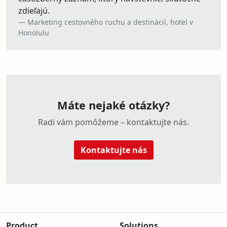
zdieľajú.
Marketing cestovného ruchu a destinácií, hotel v
Honolulu
Máte nejaké otázky?
Radi vám pomôžeme – kontaktujte nás.
Kontaktujte nás
IP camera cloud recording and remote monitoring
Construction site camera with automatic time-lapse doc
Remote property surveillance and long-term video archiv
Product
Solutions