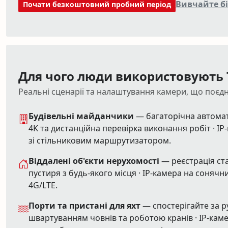
Вивчайте б
Почати безкоштовний пробний період
Для чого люди використовують T
Реальні сценарії та налаштування камери, що поєдн
Будівельні майданчики
— багаторічна автома
4K та дистанційна перевірка виконання робіт · IP-
зі стільниковим маршрутизатором.
Віддалені об'єкти нерухомості
— реєстрація ст
пустиря з будь-якого місця · IP-камера на сонячн
4G/LTE.
Порти та пристані для яхт
— спостерігайте за р
швартуванням човнів та роботою кранів · IP-каме