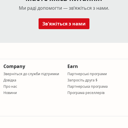
Ми раді допомогти — зв’яжіться з нами.
Зв'яжіться з нами
umentation
e
Company
Earn
 on a lobby TV
Зверніться до служби підтримки
Партнерські програми
 historical image lookup
Довідка
Запросіть друга $
line
Про нас
Партнерська програма
Новини
Програма реселлерів
 hardware needed
e storage
me-lapse
oring