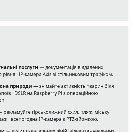
нальні послуги
— документація віддалених
 рівня · IP-камера Axis зі стільниковим трафіком.
рона природи
— знімайте активність тварин біля
опоїв · DSLR на Raspberry Pi з операційною
on.
 рекламуйте гірськолижний схил, пляж, міську
аж · всепогодна IP-камера з PTZ-зйомкою.
ди
— аудит складальних ліній, відвантажувальних