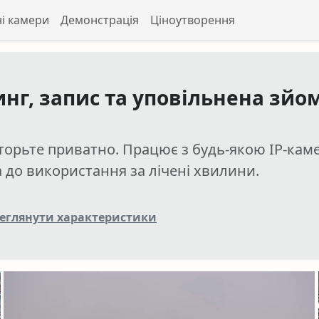
ні камери
Демонстрація
Ціноутворення
нг, запис та уповільнена зйом
іторьте приватно. Працює з будь-якою IP-ка
а до використання за лічені хвилини.
еглянути характеристики