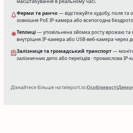
масштабування в реальному часі.
Ферми та ранчо
— відстежуйте худобу, поля та о
зовнішня PoE IP-камера або всепогодна бездрото
Теплиці
— уповільнена зйомка росту врожаю та п
внутрішня IP-камера або USB-веб-камера через до
Залізниця та громадський транспорт
— моніто
залізничних депо або переїздів · промислова IP-
Дізнайтеся більше на teleport.io:
Особливості
Демон