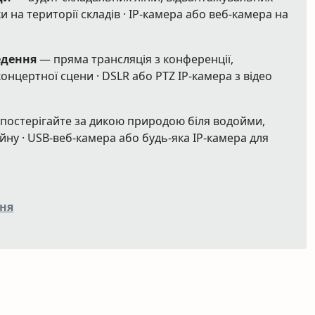
и на території складів · IP-камера або веб-камера на
едення
— пряма трансляція з конференції,
онцертної сцени · DSLR або PTZ IP-камера з відео
постерігайте за дикою природою біля водойми,
ейну · USB-веб-камера або будь-яка IP-камера для
ня