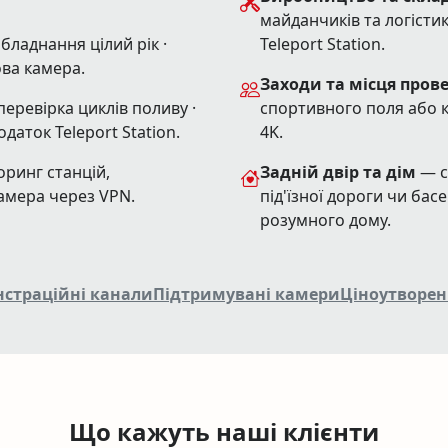
майданчиків та логістик
бладнання цілий рік ·
Teleport Station.
ва камера.
Заходи та місця пров
еревірка циклів поливу ·
спортивного поля або к
даток Teleport Station.
4K.
ринг станцій,
Задній двір та дім
— с
камера через VPN.
під'їзної дороги чи бас
розумного дому.
страційні канали
Підтримувані камери
Ціноутворен
Що кажуть наші клієнти