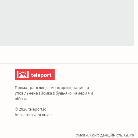
Пряма трансляція, моніторинг, запис та
уповільнена зйомка з будь-якої камери чи
об'єкта
© 2026 teleport.io
hello from vancouver
Умови, Конфіденційність, GDPR