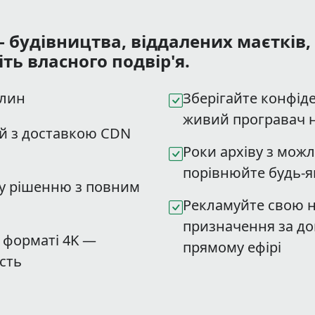
 будівництва, віддалених маєтків, 
ть власного подвір'я.
илин
Зберігайте конфіде
живий програвач н
ій з доставкою CDN
Роки архіву з мож
порівнюйте будь-
у рішенню з повним
Рекламуйте свою н
призначення за до
 форматі 4K —
прямому ефірі
ість