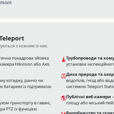
ільше
eleport
уються з кожним із них.
тична покадрова зйомка
Трубопроводи та кому
камера Hikvision або Axis
установок інспекційного
Дика природа та охо
ану котеджу, ранчо чи
водопоїв, гнізд або вод
их батареях із підтримкою
системою Teleport Stati
Публічні веб-камери
—
ухом транспорту в гавані,
площу або міський пейз
ра PTZ із функцією
Виробництво та скла