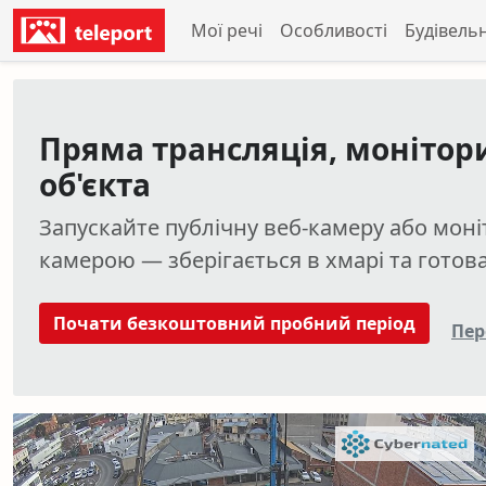
Мої речі
Особливості
Будівель
Пряма трансляція, монітори
об'єкта
Запускайте публічну веб-камеру або мон
камерою — зберігається в хмарі та готов
Почати безкоштовний пробний період
Пер