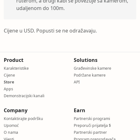
ruterom, a drugi kabl se povezuje sa kamerom,
udaljenom do 100m.
Cijene u USD. Popusti se ne odražavaju.
Product
Solutions
Karakteristike
Građevinske kamere
Cijene
Podržane kamere
Store
API
Apps
Demonstracijski kanali
Company
Earn
Kontaktirajte podršku
Partnerski programi
Upomoć
Preporuči prijatelja $
O nama
Partnerski partner
Vijesti
Program preprodavača