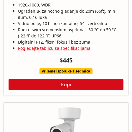
1920x1080, WDR
Ugrađen IR za noćno gledanje do 20m (66ft), min
ilum. 0,16 luxa
Vidno polje, 101° horizontalno, 54° vertikalno
Radi u svim vremenskim uvjetima, -30 °C do 50 °C
(-22 ºF do 122 ºF), IP66
Digitalni PTZ, fiksni fokus i bez zuma
Pogledajte tablicu sa specifikacijama
$445
vrijeme isporuke 1 sedmica
Kupi