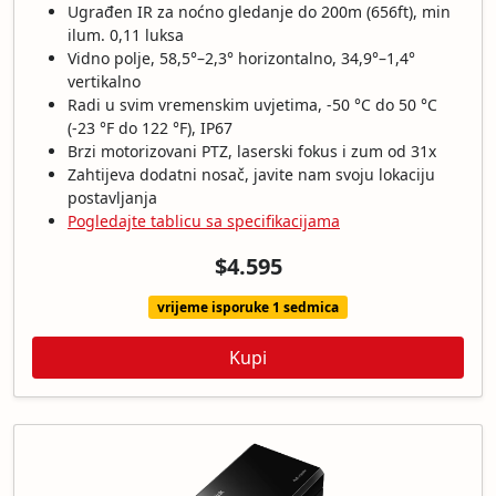
Ugrađen IR za noćno gledanje do 200m (656ft), min
ilum. 0,11 luksa
Vidno polje, 58,5°–2,3° horizontalno, 34,9°–1,4°
vertikalno
Radi u svim vremenskim uvjetima, -50 °C do 50 °C
(-23 °F do 122 °F), IP67
Brzi motorizovani PTZ, laserski fokus i zum od 31x
Zahtijeva dodatni nosač, javite nam svoju lokaciju
postavljanja
Pogledajte tablicu sa specifikacijama
$4.595
vrijeme isporuke 1 sedmica
Kupi