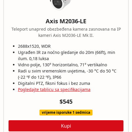
Axis M2036-LE
Teleport unapred obezbeđena kamera zasnovana na IP
kameri Axis M2036-LE Mk II.
2688x1520, WDR
Ugrađen IR za noćno gledanje do 20m (66ft), min
ilum. 0,18 luksa
Vidno polje, 130° horizontalno, 71° vertikalno
Radi u svim vremenskim uvjetima, -30 °C do 50 °C
(-22 ºF do 122 ºF), IP66
Digitalni PTZ, fiksni fokus i bez zuma
Pogledajte tablicu sa specifikacijama
$545
vrijeme isporuke 1 sedmica
Kupi