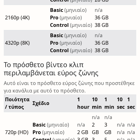
Basic
(μηνιαίο)
n/a
2160p (4K)
Pro
(μηνιαίο)
36 GB
Control
(μηνιαίο)
38 GB
Basic
(μηνιαίο)
n/a
4320p (8K)
Pro
(μηνιαίο)
36 GB
Control
(μηνιαίο)
38 GB
Το πρόσθετο βίντεο κλιπ
περιλαμβάνεται εύρος ζώνης
Αυτό είναι το πρόσθετο εύρος ζώνης που προστέθηκε
για κανάλια με αυτό το πρόσθετο.
Ποιότητα
1
10
1
10
1
Σχέδιο
/ τύπος
hour
min
min
sec
sec
n/a
n/a
Basic
(μηνιαίο)
n/a
2
3
n/a
n/a
720p (HD)
Pro
(μηνιαίο)
2 GB
GB
GB
n/a
n/a
Control
(μηνιαίο)
3 GB
3
5
n/a
n/a