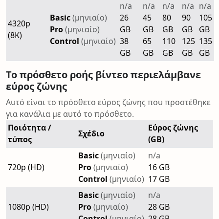
n/a
n/a
n/a
n/a
n/a
Basic
(μηνιαίο)
26
45
80
90
105
4320p
Pro
(μηνιαίο)
GB
GB
GB
GB
GB
(8K)
Control
(μηνιαίο)
38
65
110
125
135
GB
GB
GB
GB
GB
Το πρόσθετο ροής βίντεο περιελάμβανε
εύρος ζώνης
Αυτό είναι το πρόσθετο εύρος ζώνης που προστέθηκε
για κανάλια με αυτό το πρόσθετο.
Ποιότητα /
Εύρος ζώνης
Σχέδιο
τύπος
(GB)
Basic
(μηνιαίο)
n/a
720p (HD)
Pro
(μηνιαίο)
16 GB
Control
(μηνιαίο)
17 GB
Basic
(μηνιαίο)
n/a
1080p (HD)
Pro
(μηνιαίο)
28 GB
Control
(μηνιαίο)
28 GB