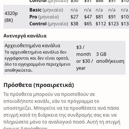
Control
(μηνιαίο)
$30
$51
$88
$97
$10
Basic
(μηνιαίο)
n/a
n/a
n/a
n/a
n/a
4320p
Pro
(μηνιαίο)
$27
$47
$81
$91
$10
(8K)
Control
(μηνιαίο)
$38
$65
$112
$123
$13
Ανενεργά κανάλια
Αρχειοθετημένα κανάλια
$3 /
Τα αρχειοθετημένα κανάλια δεν
month
3 GB
εγγράφονται και δεν είναι ορατά,
or $30 /
αποθήκευση
όλο το εγγεγραμμένο περιεχόμενο
year
αποθηκεύεται.
Πρόσθετα (προαιρετικά)
Τα πρόσθετα μπορούν να προστεθούν σε
οποιοδήποτε κανάλι, εάν το πρόγραμμα το
υποστηρίζει. Μπορείτε να τα προσθέσετε ανά πάσα
στιγμή κατά τη διάρκεια της συνδρομής σας και να
πληρώσετε μόνο το αναλογικό ποσό. Αυτή τη στιγμή
έχουμε 3 πρόσθετα: