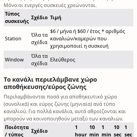
Μόνο οι ενεργές συσκευές χρεώνονται.
Τύπος
Σχέδιο
Τιμή
συσκευής
$6 / μήνα ή $60 / έτος * αριθμός
Όλα τα
Station
καναλιών/καμερών που
σχέδια
χρησιμοποιεί η συσκευή
Όλα τα
Window
Ελεύθερος
σχέδια
Το κανάλι περιελάμβανε χώρο
αποθήκευσης/εύρος ζώνης
Περιλαμβάνονται ποσά για αποθηκευτικό χώρο
(συνολικά) και εύρος ζώνης (μηνιαία) ανά τύπο
καναλιού. Για πολλά κανάλια, αυτά αθροίζονται και
μπορούν να κοινοποιηθούν μεταξύ των καναλιών.
Ποιότητα
1
10
1
10
1
Σχέδιο
/ τύπος
hour
min
min
sec
sec