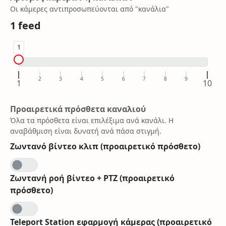
Οι κάμερες αντιπροσωπεύονται από "κανάλια"
1
feed
1
2
3
4
5
6
7
8
9
1
10
Προαιρετικά πρόσθετα καναλιού
Όλα τα πρόσθετα είναι επιλέξιμα ανά κανάλι. Η
αναβάθμιση είναι δυνατή ανά πάσα στιγμή.
Ζωντανό βίντεο κλιπ (προαιρετικό πρόσθετο)
Ζωντανή ροή βίντεο + PTZ (προαιρετικό
πρόσθετο)
Teleport Station εφαρμογή κάμερας (προαιρετικό