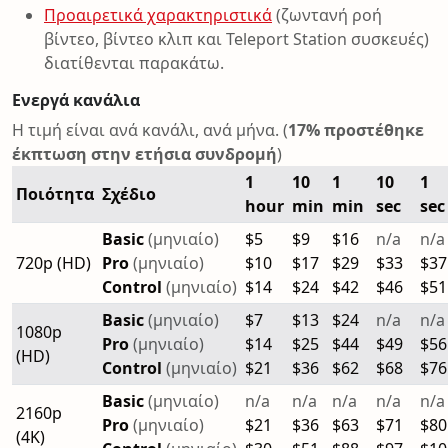
Προαιρετικά χαρακτηριστικά
(ζωντανή ροή
βίντεο, βίντεο κλιπ και Teleport Station συσκευές)
διατίθενται παρακάτω.
Ενεργά κανάλια
Η τιμή είναι ανά κανάλι, ανά μήνα. (
17% προστέθηκε
έκπτωση στην ετήσια συνδρομή
)
1
10
1
10
1
Ποιότητα
Σχέδιο
hour
min
min
sec
sec
Basic
(μηνιαίο)
$5
$9
$16
n/a
n/a
720p (HD)
Pro
(μηνιαίο)
$10
$17
$29
$33
$37
Control
(μηνιαίο)
$14
$24
$42
$46
$51
Basic
(μηνιαίο)
$7
$13
$24
n/a
n/a
1080p
Pro
(μηνιαίο)
$14
$25
$44
$49
$56
(HD)
Control
(μηνιαίο)
$21
$36
$62
$68
$76
Basic
(μηνιαίο)
n/a
n/a
n/a
n/a
n/a
2160p
Pro
(μηνιαίο)
$21
$36
$63
$71
$80
(4K)