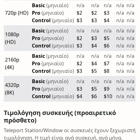
Basic
(μηνιαίο)
n/a
n/a
n/a
n/a
n/a
720p (HD)
Pro
(μηνιαίο)
$2
$2
$3
n/a
n/a
Control
(μηνιαίο)
$3
$3
$4
n/a
n/a
Basic
(μηνιαίο)
n/a
n/a
n/a
n/a
n/a
1080p
Pro
(μηνιαίο)
$2
$3
$5
n/a
n/a
(HD)
Control
(μηνιαίο)
$3
$4
$6
n/a
n/a
Basic
(μηνιαίο)
n/a
n/a
n/a
n/a
n/a
2160p
Pro
(μηνιαίο)
$2
$4
$7
n/a
n/a
(4K)
Control
(μηνιαίο)
$3
$5
$8
n/a
n/a
Basic
(μηνιαίο)
n/a
n/a
n/a
n/a
n/a
4320p
Pro
(μηνιαίο)
$3
$5
$9
n/a
n/a
(8K)
Control
(μηνιαίο)
$4
$6
$10
n/a
n/a
Τιμολόγηση συσκευής (προαιρετικό
πρόσθετο)
Teleport Station/Window οι συσκευές έχουν ξεχωριστή
τιμολόγηση. Η τιμή είναι ανά συσκευή, ανά μήνα.