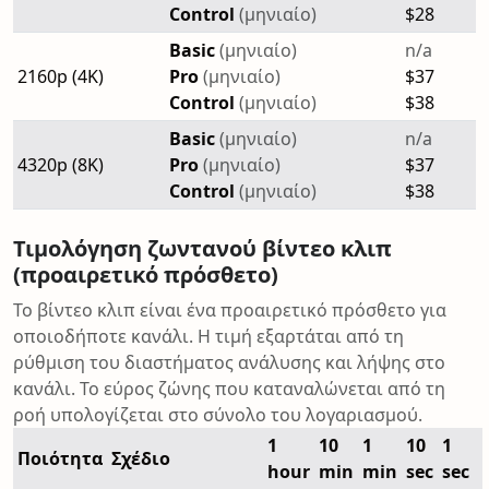
Control
(μηνιαίο)
$28
Basic
(μηνιαίο)
n/a
2160p (4K)
Pro
(μηνιαίο)
$37
Control
(μηνιαίο)
$38
Basic
(μηνιαίο)
n/a
4320p (8K)
Pro
(μηνιαίο)
$37
Control
(μηνιαίο)
$38
Τιμολόγηση ζωντανού βίντεο κλιπ
(προαιρετικό πρόσθετο)
Το βίντεο κλιπ είναι ένα προαιρετικό πρόσθετο για
οποιοδήποτε κανάλι. Η τιμή εξαρτάται από τη
ρύθμιση του διαστήματος ανάλυσης και λήψης στο
κανάλι. Το εύρος ζώνης που καταναλώνεται από τη
ροή υπολογίζεται στο σύνολο του λογαριασμού.
1
10
1
10
1
Ποιότητα
Σχέδιο
hour
min
min
sec
sec