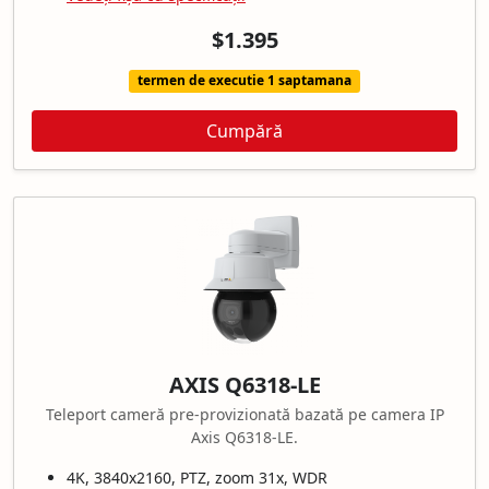
$1.395
termen de executie 1 saptamana
Cumpără
AXIS Q6318-LE
Teleport cameră pre-provizionată bazată pe camera IP
Axis Q6318-LE.
4K, 3840x2160, PTZ, zoom 31x, WDR