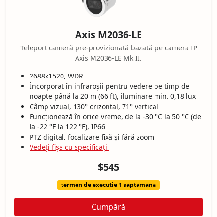
Axis M2036-LE
Teleport cameră pre-provizionată bazată pe camera IP
Axis M2036-LE Mk II.
2688x1520, WDR
Încorporat în infraroșii pentru vedere pe timp de
noapte până la 20 m (66 ft), iluminare min. 0,18 lux
Câmp vizual, 130° orizontal, 71° vertical
Funcționează în orice vreme, de la -30 °C la 50 °C (de
la -22 °F la 122 °F), IP66
PTZ digital, focalizare fixă și fără zoom
Vedeți fișa cu specificații
$545
termen de executie 1 saptamana
Cumpără