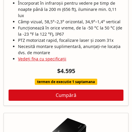
Încorporat în infraroșii pentru vedere pe timp de
noapte până la 200 m (656 ft), iluminare min. 0,11
lux
Câmp vizual, 58,5°–2,3° orizontal, 34,9°–1,4° vertical
Funcționează în orice vreme, de la -50 °C la 50 °C (de
la -23 °F la 122 °F), IP67
PTZ motorizat rapid, focalizare laser și zoom 31x
Necesită montare suplimentară, anunțați-ne locația
dvs. de montare
Vedeți fișa cu specificații
$4.595
termen de executie 1 saptamana
Cumpără