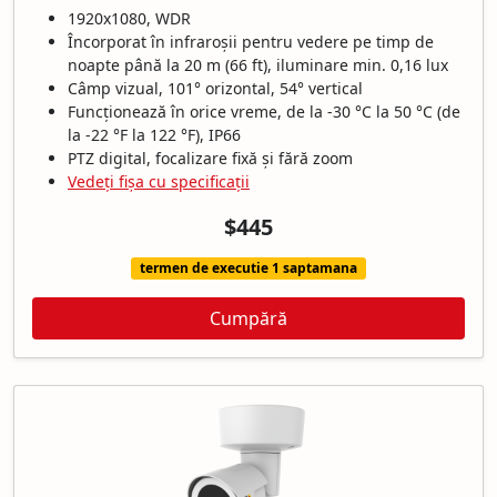
1920x1080, WDR
Încorporat în infraroșii pentru vedere pe timp de
noapte până la 20 m (66 ft), iluminare min. 0,16 lux
Câmp vizual, 101° orizontal, 54° vertical
Funcționează în orice vreme, de la -30 °C la 50 °C (de
la -22 °F la 122 °F), IP66
PTZ digital, focalizare fixă și fără zoom
Vedeți fișa cu specificații
$445
termen de executie 1 saptamana
Cumpără