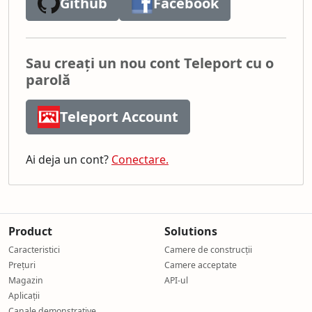
Github
Facebook
Sau creați un nou cont Teleport cu o
parolă
Teleport Account
Ai deja un cont?
Conectare.
Product
Solutions
Caracteristici
Camere de construcții
Prețuri
Camere acceptate
Magazin
API-ul
Aplicații
Canale demonstrative