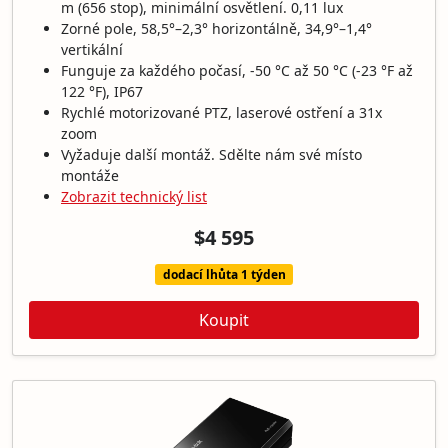
m (656 stop), minimální osvětlení. 0,11 lux
Zorné pole, 58,5°–2,3° horizontálně, 34,9°–1,4°
vertikální
Funguje za každého počasí, -50 °C až 50 °C (-23 °F až
122 °F), IP67
Rychlé motorizované PTZ, laserové ostření a 31x
zoom
Vyžaduje další montáž. Sdělte nám své místo
montáže
Zobrazit technický list
$4 595
dodací lhůta 1 týden
Koupit