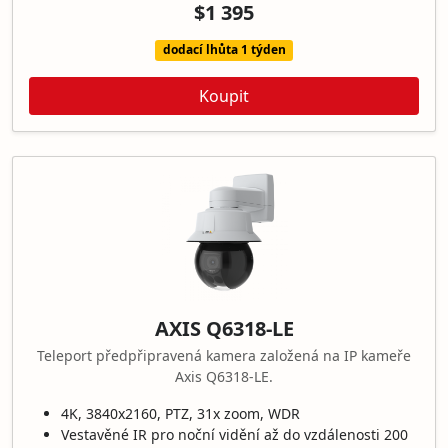
$1 395
dodací lhůta 1 týden
Koupit
AXIS Q6318-LE
Teleport předpřipravená kamera založená na IP kameře
Axis Q6318-LE.
4K, 3840x2160, PTZ, 31x zoom, WDR
Vestavěné IR pro noční vidění až do vzdálenosti 200