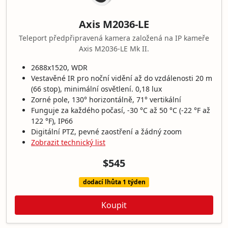
Axis M2036-LE
Teleport předpřipravená kamera založená na IP kameře
Axis M2036-LE Mk II.
2688x1520, WDR
Vestavěné IR pro noční vidění až do vzdálenosti 20 m
(66 stop), minimální osvětlení. 0,18 lux
Zorné pole, 130° horizontálně, 71° vertikální
Funguje za každého počasí, -30 °C až 50 °C (-22 °F až
122 °F), IP66
Digitální PTZ, pevné zaostření a žádný zoom
Zobrazit technický list
$545
dodací lhůta 1 týden
Koupit