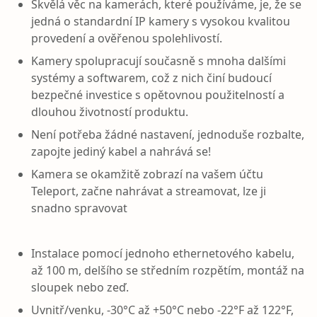
Skvělá věc na kamerách, které používáme, je, že se
jedná o standardní IP kamery s vysokou kvalitou
provedení a ověřenou spolehlivostí.
Kamery spolupracují současně s mnoha dalšími
systémy a softwarem, což z nich činí budoucí
bezpečné investice s opětovnou použitelností a
dlouhou životností produktu.
Není potřeba žádné nastavení, jednoduše rozbalte,
zapojte jediný kabel a nahrává se!
Kamera se okamžitě zobrazí na vašem účtu
Teleport, začne nahrávat a streamovat, lze ji
snadno spravovat
Instalace pomocí jednoho ethernetového kabelu,
až 100 m, delšího se středním rozpětím, montáž na
sloupek nebo zeď.
Uvnitř/venku, -30°C až +50°C nebo -22°F až 122°F,