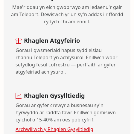
Mae'r ddau yn eich gwobrwyo am ledaenu'r gair
am Teleport. Dewiswch yr un sy'n addas i'r ffordd
rydych chi am ennill.
Rhaglen Atgyfeirio
Gorau i gwsmeriaid hapus sydd eisiau
rhannu Teleport yn achlysurol. Enillwch wobr
sefydlog fesul cofrestru — perffaith ar gyfer
atgyfeiriad achlysurol.
Rhaglen Gysylltiedig
Gorau ar gyfer crewyr a busnesau sy'n
hyrwyddo ar raddfa fawr. Enillwch gomisiwn
cylchol o 15-40% am oes pob cyfrif.
Archwiliwch y Rhaglen Gysylltiedig