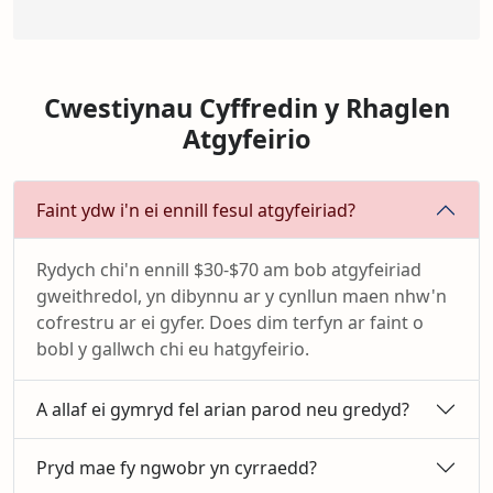
Cwestiynau Cyffredin y Rhaglen
Atgyfeirio
Faint ydw i'n ei ennill fesul atgyfeiriad?
Rydych chi'n ennill $30-$70 am bob atgyfeiriad
gweithredol, yn dibynnu ar y cynllun maen nhw'n
cofrestru ar ei gyfer. Does dim terfyn ar faint o
bobl y gallwch chi eu hatgyfeirio.
A allaf ei gymryd fel arian parod neu gredyd?
Pryd mae fy ngwobr yn cyrraedd?