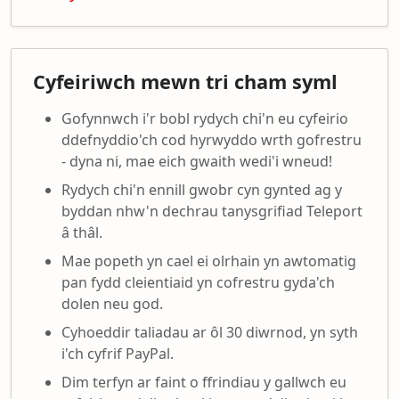
Cyfeiriwch mewn tri cham syml
Gofynnwch i'r bobl rydych chi'n eu cyfeirio
ddefnyddio'ch cod hyrwyddo wrth gofrestru
- dyna ni, mae eich gwaith wedi'i wneud!
Rydych chi'n ennill gwobr cyn gynted ag y
byddan nhw'n dechrau tanysgrifiad Teleport
â thâl.
Mae popeth yn cael ei olrhain yn awtomatig
pan fydd cleientiaid yn cofrestru gyda'ch
dolen neu god.
Cyhoeddir taliadau ar ôl 30 diwrnod, yn syth
i'ch cyfrif PayPal.
Dim terfyn ar faint o ffrindiau y gallwch eu