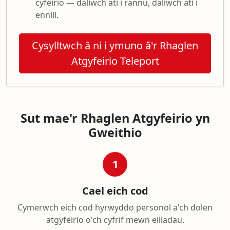
cyfeirio — daliwch ati i rannu, daliwch ati i
ennill.
Cysylltwch â ni i ymuno â'r Rhaglen
Atgyfeirio Teleport
Sut mae'r Rhaglen Atgyfeirio yn
Gweithio
1
Cael eich cod
Cymerwch eich cod hyrwyddo personol a'ch dolen
atgyfeirio o'ch cyfrif mewn eiliadau.