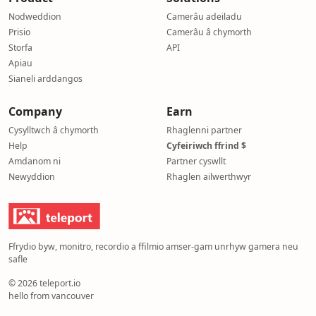
Nodweddion
Camerâu adeiladu
Prisio
Camerâu â chymorth
Storfa
API
Apiau
Sianeli arddangos
Company
Earn
Cysylltwch â chymorth
Rhaglenni partner
Help
Cyfeiriwch ffrind $
Amdanom ni
Partner cyswllt
Newyddion
Rhaglen ailwerthwyr
Ffrydio byw, monitro, recordio a ffilmio amser-gam unrhyw gamera neu
safle
© 2026 teleport.io
hello from vancouver