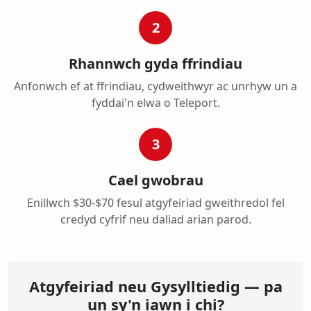
2
Rhannwch gyda ffrindiau
Anfonwch ef at ffrindiau, cydweithwyr ac unrhyw un a
fyddai'n elwa o Teleport.
3
Cael gwobrau
Enillwch $30-$70 fesul atgyfeiriad gweithredol fel
credyd cyfrif neu daliad arian parod.
Atgyfeiriad neu Gysylltiedig — pa
un sy'n iawn i chi?