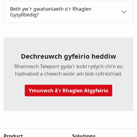
Beth yw'r gwahaniaeth o'r Rhaglen
Gysylltiedig?
Dechreuwch gyfeirio heddiw
Rhannwch Teleport gyda'r bobl rydych chi'n eu
hadnabod a chewch wobr am bob cofrestriad.
Ymunwch â'r Rhaglen Atgyfeirio
Product
Solutions