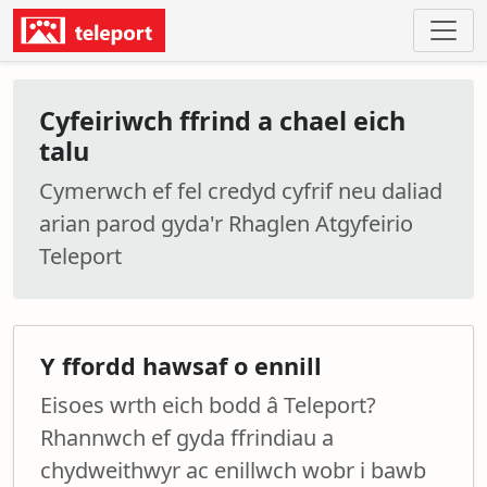
Cyfeiriwch ffrind a chael eich
talu
Cymerwch ef fel credyd cyfrif neu daliad
arian parod gyda'r Rhaglen Atgyfeirio
Teleport
Y ffordd hawsaf o ennill
Eisoes wrth eich bodd â Teleport?
Rhannwch ef gyda ffrindiau a
chydweithwyr ac enillwch wobr i bawb