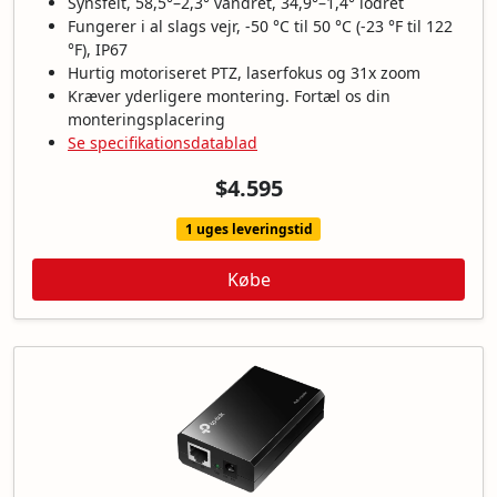
Synsfelt, 58,5°–2,3° vandret, 34,9°–1,4° lodret
Fungerer i al slags vejr, -50 °C til 50 °C (-23 °F til 122
°F), IP67
Hurtig motoriseret PTZ, laserfokus og 31x zoom
Kræver yderligere montering. Fortæl os din
monteringsplacering
Se specifikationsdatablad
$4.595
1 uges leveringstid
Købe