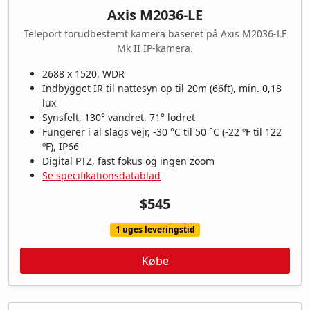
Axis M2036-LE
Teleport forudbestemt kamera baseret på Axis M2036-LE
Mk II IP-kamera.
2688 x 1520, WDR
Indbygget IR til nattesyn op til 20m (66ft), min. 0,18
lux
Synsfelt, 130° vandret, 71° lodret
Fungerer i al slags vejr, -30 °C til 50 °C (-22 ºF til 122
ºF), IP66
Digital PTZ, fast fokus og ingen zoom
Se specifikationsdatablad
$545
1 uges leveringstid
Købe