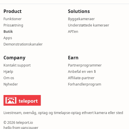
Product
Solutions
Funktioner
Byggekameraer
Prissætning
Understøttede kameraer
Butik
API'en
Apps
Demonstrationskanaler
Company
Earn
Kontakt support
Partnerprogrammer
Hjælp
Anbefal en ven $
Om os
Affiliate-partner
Nyheder
Forhandlerprogram
Livestream, overvåg, optag og timelapse-optag ethvert kamera eller sted
© 2026 teleport.io
hello from vancouver