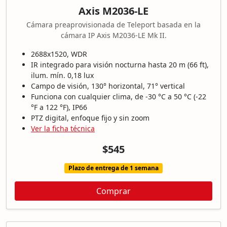
Axis M2036-LE
Cámara preaprovisionada de Teleport basada en la
cámara IP Axis M2036-LE Mk II.
2688x1520, WDR
IR integrado para visión nocturna hasta 20 m (66 ft),
ilum. mín. 0,18 lux
Campo de visión, 130° horizontal, 71° vertical
Funciona con cualquier clima, de -30 °C a 50 °C (-22
°F a 122 °F), IP66
PTZ digital, enfoque fijo y sin zoom
Ver la ficha técnica
$545
Plazo de entrega de 1 semana
Comprar