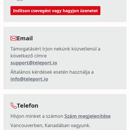
Indítson csevegést vagy hagyjon üzenetet
Email
Támogatásért írjon nekünk közvetlenül a
következő címre
support@teleport.io
Általános kérdések esetén használja a
info@teleport.io
Telefon
Hívjon minket a számon
Szám megjelenítése
Vancouverben, Kanadában vagyunk.