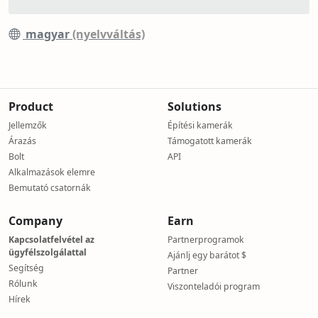
magyar
(nyelvváltás)
Product
Solutions
Jellemzők
Építési kamerák
Árazás
Támogatott kamerák
Bolt
API
Alkalmazások elemre
Bemutató csatornák
Company
Earn
Kapcsolatfelvétel az
Partnerprogramok
ügyfélszolgálattal
Ajánlj egy barátot $
Segítség
Partner
Rólunk
Viszonteladói program
Hírek