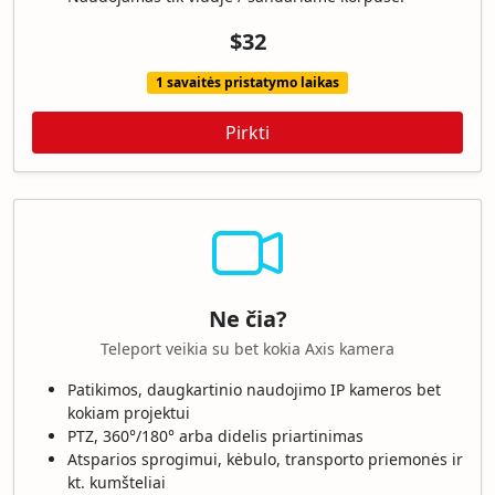
$32
1 savaitės pristatymo laikas
Pirkti
Ne čia?
Teleport veikia su bet kokia Axis kamera
Patikimos, daugkartinio naudojimo IP kameros bet
kokiam projektui
PTZ, 360°/180° arba didelis priartinimas
Atsparios sprogimui, kėbulo, transporto priemonės ir
kt. kumšteliai