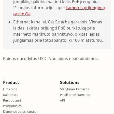
jungiklis, galintis maitinti kelis PoE įrenginius.
Išsamios informacijos apie
kameros prijungimą
rasite čia
.
Ethernet kabeliai, Cat 5e arba geresnis. Vienas
laidas, skirtas prijungti PoE purkštuką prie
interneto maršruto parinktuvo, o kitas laidas
jungiamas prie fotoaparato iki 100 m atstumu.
Kainos nurodytos USD. Nuolaidos neatspindimos.
Product
Solutions
Funkcijos
Statybinės kameros
Kainodara
Palaikomos kameros
Parduotuvė
API
Programėlės
Demonstracijos kanalai