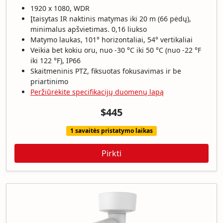
1920 x 1080, WDR
Įtaisytas IR naktinis matymas iki 20 m (66 pėdų),
minimalus apšvietimas. 0,16 liukso
Matymo laukas, 101° horizontaliai, 54° vertikaliai
Veikia bet kokiu oru, nuo -30 °C iki 50 °C (nuo -22 °F
iki 122 °F), IP66
Skaitmeninis PTZ, fiksuotas fokusavimas ir be
priartinimo
Peržiūrėkite specifikacijų duomenų lapą
$445
1 savaitės pristatymo laikas
Pirkti