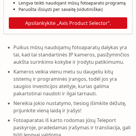
Lengva teikti naudojant mūsų fotoaparato programą
Paruošta išsiųsti per savaitę (vidutiniškai)
Apsilankykite „Axis Product Selector“.
Puikus mūsų naudojamų fotoaparatų dalykas yra
tai, kad tai standartinės IP kameros, pasižyminčios
aukšta surinkimo kokybe ir įrodytu patikimumu.
Kameros veikia vienu metu su daugeliu kitų
sistemų ir programinės įrangos, todėl jos yra
saugios investicijos ateityje, kurias galima
pakartotinai naudoti ir ilgai tarnauti.
Nereikia jokio nustatymo, tiesiog išimkite dėžutę,
prijunkite vieną laidą ir įrašys!
Fotoaparatas iš karto rodomas jūsų Teleport
paskyroje, pradedamas įrašymas ir transliacija, gali
būti lengvai valdoma