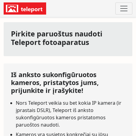
Pirkite paruoštus naudoti
Teleport fotoaparatus
Iš anksto sukonfigūruotos
kameros, pristatytos jums,
prijunkite ir įrašykite!
Nors Teleport veikia su bet kokia IP kamera (ir
įprastais DSLR), Teleport iš anksto
sukonfigūruotos kameros pristatomos
paruoštos naudoti.
Kameros yra susietos konkrečiai su jūsų