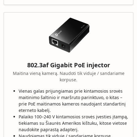
802.3af Gigabit PoE injector
Maitina vieną kamerą. Naudoti tik viduje / sandariame
korpuse.
Vienas galas prijungiamas prie kintamosios srovės
maitinimo šaltinio ir maršruto parinktuvo, o kitas –
prie PoE maitinamos kameros naudojant standartinį
eterneto kabelį.
Palaiko 100–240 V kintamosios srovės įvesties įtampą,
tiekiamas su Šiaurės Amerikos kištuku, kitose vietose
naudokite paprastą adapterį.
Naudojamas tik viduje / sandariame korpuse.