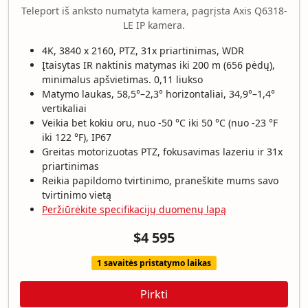
Teleport iš anksto numatyta kamera, pagrįsta Axis Q6318-
LE IP kamera.
4K, 3840 x 2160, PTZ, 31x priartinimas, WDR
Įtaisytas IR naktinis matymas iki 200 m (656 pėdų),
minimalus apšvietimas. 0,11 liukso
Matymo laukas, 58,5°–2,3° horizontaliai, 34,9°–1,4°
vertikaliai
Veikia bet kokiu oru, nuo -50 °C iki 50 °C (nuo -23 °F
iki 122 °F), IP67
Greitas motorizuotas PTZ, fokusavimas lazeriu ir 31x
priartinimas
Reikia papildomo tvirtinimo, praneškite mums savo
tvirtinimo vietą
Peržiūrėkite specifikacijų duomenų lapą
$4 595
1 savaitės pristatymo laikas
Pirkti