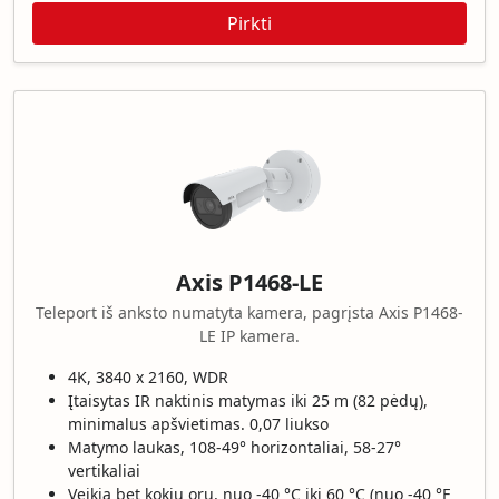
Pirkti
Axis P1468-LE
Teleport iš anksto numatyta kamera, pagrįsta Axis P1468-
LE IP kamera.
4K, 3840 x 2160, WDR
Įtaisytas IR naktinis matymas iki 25 m (82 pėdų),
minimalus apšvietimas. 0,07 liukso
Matymo laukas, 108-49° horizontaliai, 58-27°
vertikaliai
Veikia bet kokiu oru, nuo -40 °C iki 60 °C (nuo -40 °F