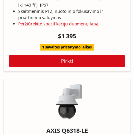
iki 140 °F), IP67
Skaitmeninis PTZ, nuotolinio fokusavimo ir
priartinimo valdymas
Peržiūrėkite specifikacijų duomenų lapą
$1 395
1 savaitės pristatymo laikas
Pirkti
AXIS Q6318-LE