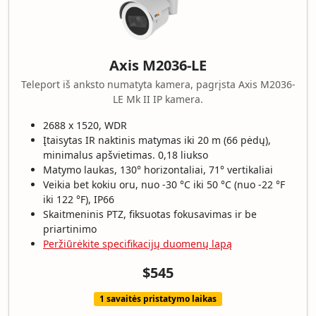
Axis M2036-LE
Teleport iš anksto numatyta kamera, pagrįsta Axis M2036-
LE Mk II IP kamera.
2688 x 1520, WDR
Įtaisytas IR naktinis matymas iki 20 m (66 pėdų),
minimalus apšvietimas. 0,18 liukso
Matymo laukas, 130° horizontaliai, 71° vertikaliai
Veikia bet kokiu oru, nuo -30 °C iki 50 °C (nuo -22 °F
iki 122 °F), IP66
Skaitmeninis PTZ, fiksuotas fokusavimas ir be
priartinimo
Peržiūrėkite specifikacijų duomenų lapą
$545
1 savaitės pristatymo laikas