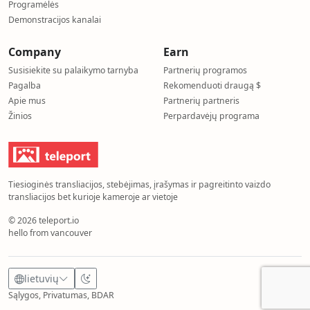
Programėlės
Demonstracijos kanalai
Company
Earn
Susisiekite su palaikymo tarnyba
Partnerių programos
Pagalba
Rekomenduoti draugą $
Apie mus
Partnerių partneris
Žinios
Perpardavėjų programa
Tiesioginės transliacijos, stebėjimas, įrašymas ir pagreitinto vaizdo
transliacijos bet kurioje kameroje ar vietoje
© 2026 teleport.io
hello from vancouver
lietuvių
Sąlygos, Privatumas, BDAR