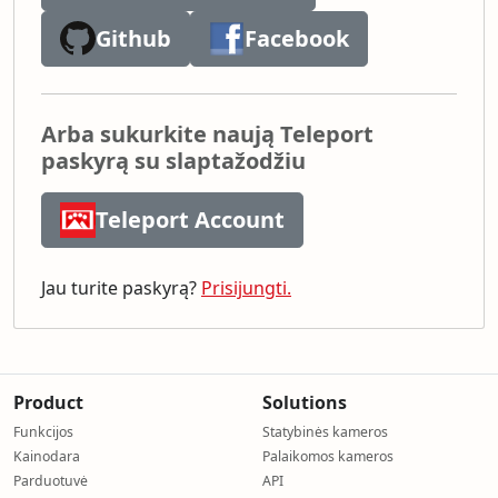
Github
Facebook
Arba sukurkite naują Teleport
paskyrą su slaptažodžiu
Teleport Account
Jau turite paskyrą?
Prisijungti.
Product
Solutions
Funkcijos
Statybinės kameros
Kainodara
Palaikomos kameros
Parduotuvė
API