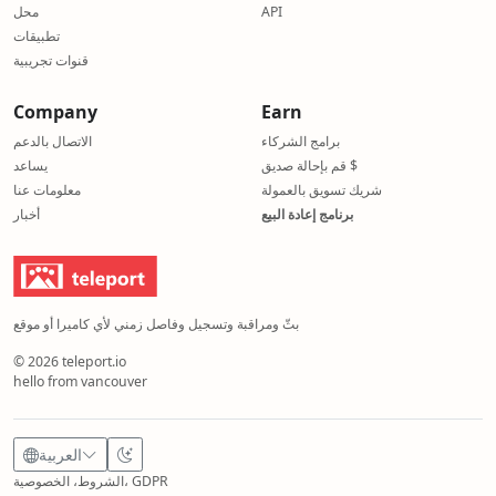
API
محل
تطبيقات
قنوات تجريبية
Company
Earn
برامج الشركاء
الاتصال بالدعم
قم بإحالة صديق $
يساعد
شريك تسويق بالعمولة
معلومات عنا
برنامج إعادة البيع
أخبار
بثّ ومراقبة وتسجيل وفاصل زمني لأي كاميرا أو موقع
© 2026 teleport.io
hello from vancouver
العربية
الشروط، الخصوصية، GDPR