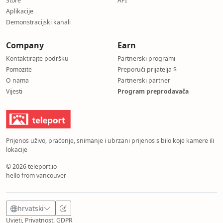
Store
API
Aplikacije
Demonstracijski kanali
Company
Earn
Kontaktirajte podršku
Partnerski programi
Pomozite
Preporuči prijatelja $
O nama
Partnerski partner
Vijesti
Program preprodavača
Prijenos uživo, praćenje, snimanje i ubrzani prijenos s bilo koje kamere ili
lokacije
© 2026 teleport.io
hello from vancouver
hrvatski
Uvjeti, Privatnost, GDPR