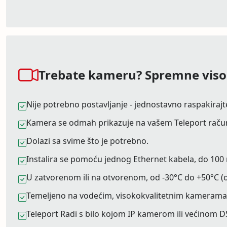
Trebate kameru? Spremne visok
Nije potrebno postavljanje - jednostavno raspakirajte,
Kamera se odmah prikazuje na vašem Teleport računu,
Dolazi sa svime što je potrebno.
Instalira se pomoću jednog Ethernet kabela, do 100 m
U zatvorenom ili na otvorenom, od -30°C do +50°C (o
Temeljeno na vodećim, visokokvalitetnim kamerama t
Teleport Radi s bilo kojom IP kamerom ili većinom D