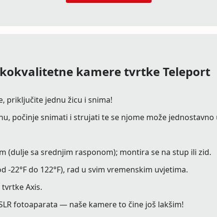
okvalitetne kamere tvrtke Teleport
 priključite jednu žicu i snima!
 počinje snimati i strujati te se njome može jednostavno u
 (dulje sa srednjim rasponom); montira se na stup ili zid.
d -22°F do 122°F), rad u svim vremenskim uvjetima.
vrtke Axis.
SLR fotoaparata — naše kamere to čine još lakšim!