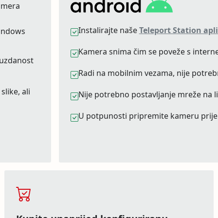
amera
Instalirajte naše
Teleport Station apl
Windows
Kamera snima čim se poveže s intern
ouzdanost
Radi na mobilnim vezama, nije potrebno
like, ali
Nije potrebno postavljanje mreže na 
U potpunosti pripremite kameru prije