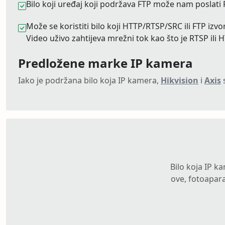
Bilo koji uređaj koji podržava FTP može nam poslati F
Može se koristiti bilo koji HTTP/RTSP/SRC ili FTP izv
Video uživo zahtijeva mrežni tok kao što je RTSP ili H
Predložene marke IP kamera
Iako je podržana bilo koja IP kamera,
Hikvision
i
Axis
s
Bilo koja IP k
ove, fotoapara