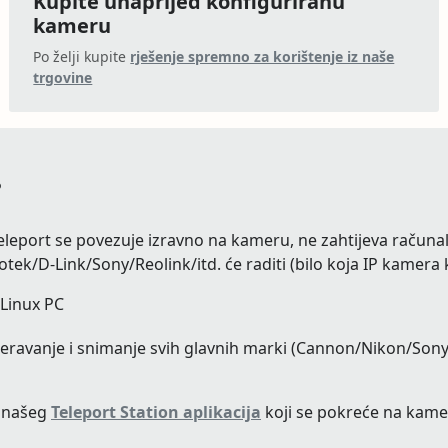
Kupite unaprijed konfiguriranu
kameru
Po želji kupite
rješenje spremno za korištenje iz naše
trgovine
?
leport se povezuje izravno na kameru, ne zahtijeva računalo 
D-Link/Sony/Reolink/itd. će raditi (bilo koja IP kamera koj
 Linux PC
eravanje i snimanje svih glavnih marki (Cannon/Nikon/Sony..
m našeg
Teleport Station aplikacija
koji se pokreće na kame