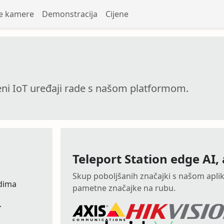
e kamere
Demonstracija
Cijene
eni IoT uređaji rade s našom platformom.
Teleport Station edge AI,
Skup poboljšanih značajki s našom apli
rdima
pametne značajke na rubu.
.