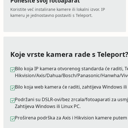
Ponesite svoj fotoaparat
Koristite već instalirane kamere ili lokalni izvor. IP
kameru je jednostavno postaviti s Teleport.
Koje vrste kamera rade s Teleport
Bilo koja IP kamera otvorenog standarda će raditi, Te
Hikvision/Axis/Dahua/Bosch/Panasonic/Hanwha/Vivotek/
Bilo koja web kamera će raditi, zahtijeva Windows ili
Podržani su DSLR-ovi/bez zrcala/fotoaparati za usmj
Zahtijeva Windows ili Linux PC.
Proširena podrška za Axis i Hikvision kamere pute