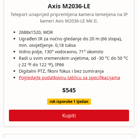
Axis M2036-LE
Teleport unaprijed pripremljena kamera temeljena na IP
kameri Axis M2036-LE Mk II.
2688x1520, WDR
Ugrađen IR za noćno gledanje do 20 m (66 stopa),
min. osvjetljenje. 0,18 luksa
Vidno polje, 130° vodoravno, 71° okomito
Radi u svim vremenskim uvjetima, od -30 °C do 50 °C
(-22 ºF do 122 ºF), IP66
Digitalni PTZ, fiksni fokus i bez zumiranja
Pogledajte podatkovnu tablicu sa specifikacijama
$545
rok isporuke 1 tjedan
Kupiti