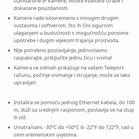
standardne IP kamere, visoke kvalitete izrade i
dokazane pouzdanosti.
Kamere rade istovremeno s mnogim drugim
sustavima i softverom, što ih čini sigurnim
ulaganjem u budućnosti s mogućnošću ponovne
upotrebe i dugim vijekom trajanja proizvoda.
Nije potrebno postavljanje, jednostavno
raspakirajte, priključite jednu žicu i snima!
Kamera se odmah prikazuje na vašem Teleport
računu, počinje snimanje i strujanje, može se lako
upravljati
Instalira se pomoću jednog Ethernet kabela, do 100
m, duži sa srednjim rasponom, postavlja se na stup
ili zid.
Unutra/vani, -30°C do +50°C ili -22°F do 122°F, rad u
svim vremenskim uvjetima.