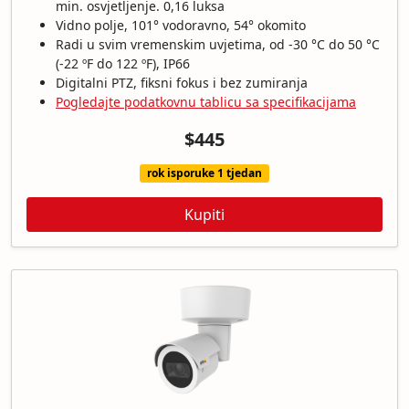
min. osvjetljenje. 0,16 luksa
Vidno polje, 101° vodoravno, 54° okomito
Radi u svim vremenskim uvjetima, od -30 °C do 50 °C
(-22 ºF do 122 ºF), IP66
Digitalni PTZ, fiksni fokus i bez zumiranja
Pogledajte podatkovnu tablicu sa specifikacijama
$445
rok isporuke 1 tjedan
Kupiti