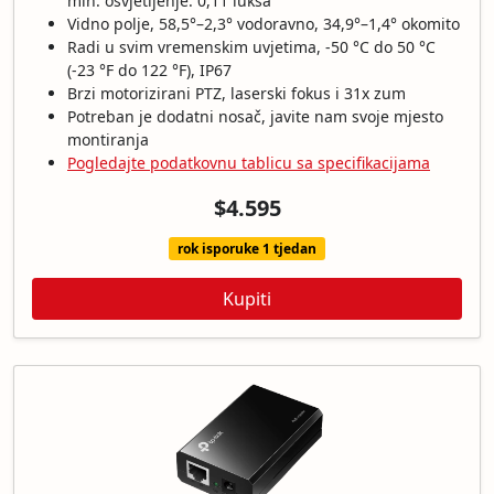
min. osvjetljenje. 0,11 luksa
Vidno polje, 58,5°–2,3° vodoravno, 34,9°–1,4° okomito
Radi u svim vremenskim uvjetima, -50 °C do 50 °C
(-23 °F do 122 °F), IP67
Brzi motorizirani PTZ, laserski fokus i 31x zum
Potreban je dodatni nosač, javite nam svoje mjesto
montiranja
Pogledajte podatkovnu tablicu sa specifikacijama
$4.595
rok isporuke 1 tjedan
Kupiti