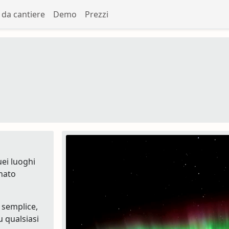
da cantiere
Demo
Prezzi
uei luoghi
nato
 semplice,
u qualsiasi