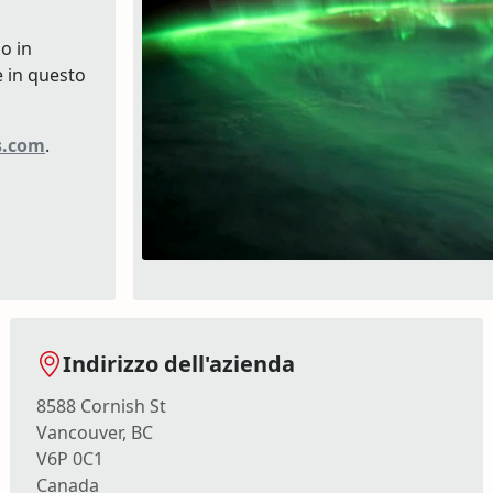
o in
e in questo
s.com
.
Indirizzo dell'azienda
8588 Cornish St
Vancouver, BC
V6P 0C1
Canada