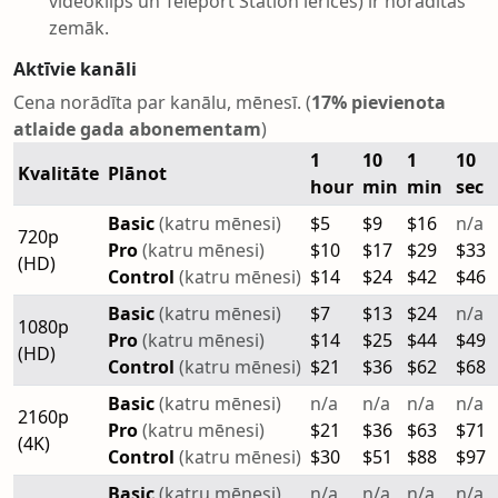
videoklips un Teleport Station ierīces) ir norādītas
zemāk.
Aktīvie kanāli
Cena norādīta par kanālu, mēnesī. (
17% pievienota
atlaide gada abonementam
)
1
10
1
10
Kvalitāte
Plānot
hour
min
min
sec
Basic
(katru mēnesi)
$5
$9
$16
n/a
720p
Pro
(katru mēnesi)
$10
$17
$29
$33
(HD)
Control
(katru mēnesi)
$14
$24
$42
$46
Basic
(katru mēnesi)
$7
$13
$24
n/a
1080p
Pro
(katru mēnesi)
$14
$25
$44
$49
(HD)
Control
(katru mēnesi)
$21
$36
$62
$68
Basic
(katru mēnesi)
n/a
n/a
n/a
n/a
2160p
Pro
(katru mēnesi)
$21
$36
$63
$71
(4K)
Control
(katru mēnesi)
$30
$51
$88
$97
Basic
(katru mēnesi)
n/a
n/a
n/a
n/a