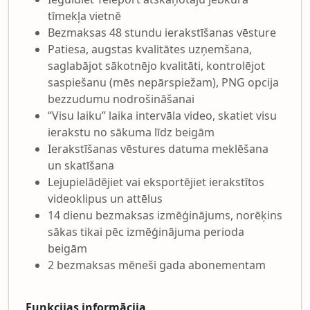
tīmekļa vietnē
Bezmaksas 48 stundu ierakstīšanas vēsture
Patiesa, augstas kvalitātes uzņemšana,
saglabājot sākotnējo kvalitāti, kontrolējot
saspiešanu (mēs nepārspiežam), PNG opcija
bezzudumu nodrošināšanai
“Visu laiku” laika intervāla video, skatiet visu
ierakstu no sākuma līdz beigām
Ierakstīšanas vēstures datuma meklēšana
un skatīšana
Lejupielādējiet vai eksportējiet ierakstītos
videoklipus un attēlus
14 dienu bezmaksas izmēģinājums, norēķins
sākas tikai pēc izmēģinājuma perioda
beigām
2 bezmaksas mēneši gada abonementam
Funkcijas informācija