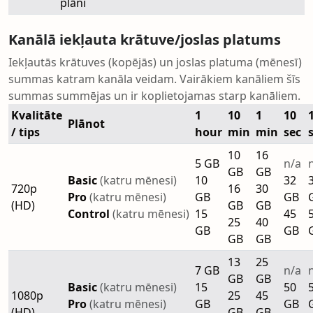
plāni
Kanālā iekļauta krātuve/joslas platums
Iekļautās krātuves (kopējās) un joslas platuma (mēnesī)
summas katram kanāla veidam. Vairākiem kanāliem šīs
summas summējas un ir koplietojamas starp kanāliem.
Kvalitāte
1
10
1
10
Plānot
/ tips
hour
min
min
sec
10
16
5 GB
n/a
GB
GB
Basic
(katru mēnesi)
10
32
720p
16
30
Pro
(katru mēnesi)
GB
GB
(HD)
GB
GB
Control
(katru mēnesi)
15
45
25
40
GB
GB
GB
GB
13
25
7 GB
n/a
GB
GB
Basic
(katru mēnesi)
15
50
1080p
25
45
Pro
(katru mēnesi)
GB
GB
(HD)
GB
GB