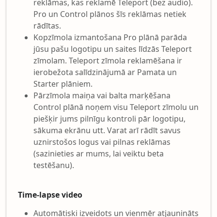
reklāmas, kas reklamē Teleport (bez audio).
Pro un Control plānos šīs reklāmas netiek
rādītas.
Kopzīmola izmantošana Pro plānā parāda
jūsu pašu logotipu un saites līdzās Teleport
zīmolam. Teleport zīmola reklamēšana ir
ierobežota salīdzinājumā ar Pamata un
Starter plāniem.
Pārzīmola maiņa vai balta marķēšana
Control plānā noņem visu Teleport zīmolu un
piešķir jums pilnīgu kontroli pār logotipu,
sākuma ekrānu utt. Varat arī rādīt savus
uznirstošos logus vai pilnas reklāmas
(sazinieties ar mums, lai veiktu beta
testēšanu).
Time-lapse video
Automātiski izveidots un vienmēr atjaunināts