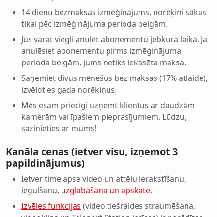
14 dienu bezmaksas izmēģinājums, norēķini sākas
tikai pēc izmēģinājuma perioda beigām.
Jūs varat viegli anulēt abonementu jebkurā laikā. Ja
anulēsiet abonementu pirms izmēģinājuma
perioda beigām, jums netiks iekasēta maksa.
Saņemiet divus mēnešus bez maksas (17% atlaide),
izvēloties gada norēķinus.
Mēs esam priecīgi uzņemt klientus ar daudzām
kamerām vai īpašiem pieprasījumiem. Lūdzu,
sazinieties ar mums!
Kanāla cenas (ietver visu, izņemot 3
papildinājumus)
Ietver timelapse video un attēlu ierakstīšanu,
iegulšanu,
uzglabāšana un apskate
.
Izvēles funkcijas
(video tiešraides straumēšana,