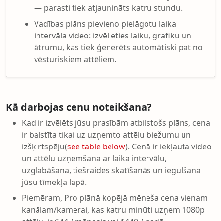
— parasti tiek atjaunināts katru stundu.
Vadības plāns pievieno pielāgotu laika
intervāla video: izvēlieties laiku, grafiku un
ātrumu, kas tiek ģenerēts automātiski pat no
vēsturiskiem attēliem.
Kā darbojas cenu noteikšana?
Kad ir izvēlēts jūsu prasībām atbilstošs plāns, cena
ir balstīta tikai uz uzņemto attēlu biežumu un
izšķirtspēju(
see table below
). Cenā ir iekļauta video
un attēlu uzņemšana ar laika intervālu,
uzglabāšana, tiešraides skatīšanās un iegulšana
jūsu tīmekļa lapā.
Piemēram, Pro plānā kopējā mēneša cena vienam
kanālam/kamerai, kas katru minūti uzņem 1080p