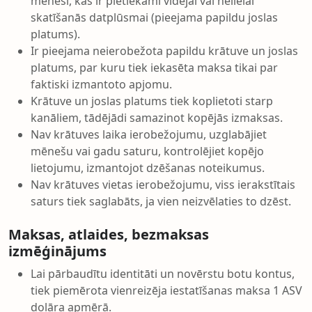
mēnesi, kas ir pietiekami vidējai vai nelielai
skatīšanās datplūsmai (pieejama papildu joslas
platums).
Ir pieejama neierobežota papildu krātuve un joslas
platums, par kuru tiek iekasēta maksa tikai par
faktiski izmantoto apjomu.
Krātuve un joslas platums tiek koplietoti starp
kanāliem, tādējādi samazinot kopējās izmaksas.
Nav krātuves laika ierobežojumu, uzglabājiet
mēnešu vai gadu saturu, kontrolējiet kopējo
lietojumu, izmantojot dzēšanas noteikumus.
Nav krātuves vietas ierobežojumu, viss ierakstītais
saturs tiek saglabāts, ja vien neizvēlaties to dzēst.
Maksas, atlaides, bezmaksas
izmēģinājums
Lai pārbaudītu identitāti un novērstu botu kontus,
tiek piemērota vienreizēja iestatīšanas maksa 1 ASV
dolāra apmērā.