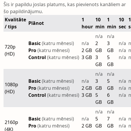
Šis ir papildu joslas platums, kas pievienots kanāliem ar
šo papildinājumu.
Kvalitāte
1
10
1
10
1
Plānot
/ tips
hour
min
min
sec
s
n/a
n/a
Basic
(katru mēnesi)
n/a
2
3
n/a
n
720p
Pro
(katru mēnesi)
2 GB
GB
GB
n/a
n
(HD)
Control
(katru mēnesi)
3 GB
3
5
n/a
n
GB
GB
n/a
n/a
Basic
(katru mēnesi)
n/a
3
5
n/a
n
1080p
Pro
(katru mēnesi)
2 GB
GB
GB
n/a
n
(HD)
Control
(katru mēnesi)
3 GB
5
6
n/a
n
GB
GB
n/a
n/a
Basic
(katru mēnesi)
n/a
5
7
n/a
n
2160p
Pro
(katru mēnesi)
2 GB
GB
GB
n/a
n
(4K)