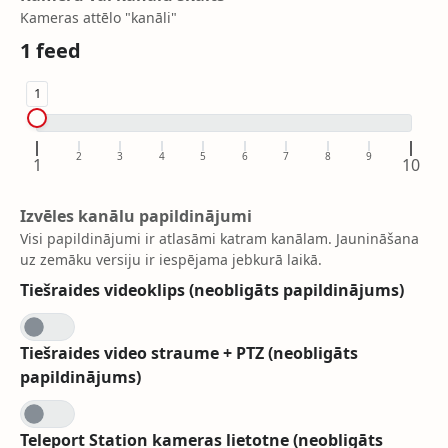
Kameras attēlo "kanāli"
1
feed
1
2
3
4
5
6
7
8
9
1
10
Izvēles kanālu papildinājumi
Visi papildinājumi ir atlasāmi katram kanālam. Jaunināšana
uz zemāku versiju ir iespējama jebkurā laikā.
Tiešraides videoklips (neobligāts papildinājums)
Tiešraides video straume + PTZ (neobligāts
papildinājums)
Teleport Station kameras lietotne (neobligāts