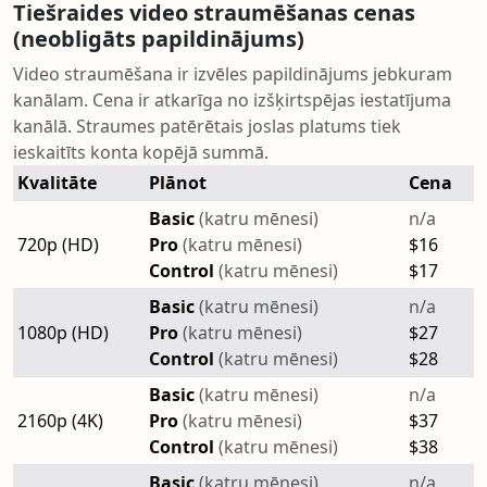
Tiešraides video straumēšanas cenas
(neobligāts papildinājums)
Video straumēšana ir izvēles papildinājums jebkuram
kanālam. Cena ir atkarīga no izšķirtspējas iestatījuma
kanālā. Straumes patērētais joslas platums tiek
ieskaitīts konta kopējā summā.
Kvalitāte
Plānot
Cena
Basic
(katru mēnesi)
n/a
720p (HD)
Pro
(katru mēnesi)
$16
Control
(katru mēnesi)
$17
Basic
(katru mēnesi)
n/a
1080p (HD)
Pro
(katru mēnesi)
$27
Control
(katru mēnesi)
$28
Basic
(katru mēnesi)
n/a
2160p (4K)
Pro
(katru mēnesi)
$37
Control
(katru mēnesi)
$38
Basic
(katru mēnesi)
n/a