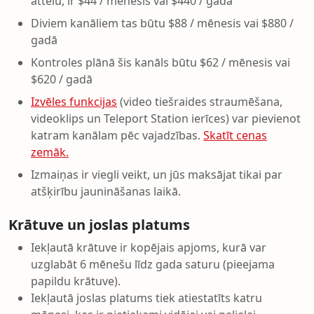
attēlu, ir $44 / mēnesis vai $440 / gadā
Diviem kanāliem tas būtu $88 / mēnesis vai $880 /
gadā
Kontroles plānā šis kanāls būtu $62 / mēnesis vai
$620 / gadā
Izvēles funkcijas
(video tiešraides straumēšana,
videoklips un Teleport Station ierīces) var pievienot
katram kanālam pēc vajadzības.
Skatīt cenas
zemāk.
Izmaiņas ir viegli veikt, un jūs maksājat tikai par
atšķirību jaunināšanas laikā.
Krātuve un joslas platums
Iekļautā krātuve ir kopējais apjoms, kurā var
uzglabāt 6 mēnešu līdz gada saturu (pieejama
papildu krātuve).
Iekļautā joslas platums tiek atiestatīts katru