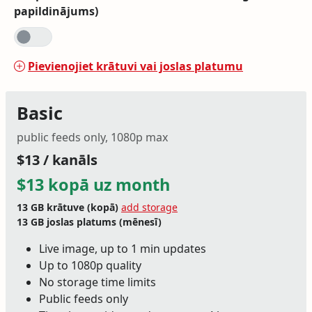
papildinājums)
Pievienojiet krātuvi vai joslas platumu
Basic
public feeds only, 1080p max
$13 / kanāls
$13 kopā uz month
13 GB
krātuve (kopā)
add storage
13 GB
joslas platums (mēnesī)
Live image, up to 1 min updates
Up to 1080p quality
No storage time limits
Public feeds only