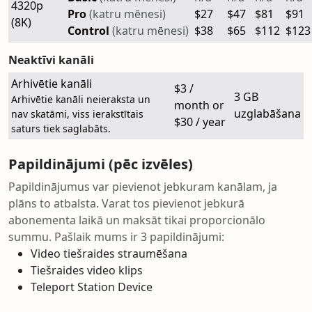
4320p
Pro
(katru mēnesi)
$27
$47
$81
$91
(8K)
Control
(katru mēnesi)
$38
$65
$112
$123
Neaktīvi kanāli
Arhivētie kanāli
$3 /
3 GB
Arhivētie kanāli neieraksta un
month or
uzglabāšana
nav skatāmi, viss ierakstītais
$30 / year
saturs tiek saglabāts.
Papildinājumi (pēc izvēles)
Papildinājumus var pievienot jebkuram kanālam, ja
plāns to atbalsta. Varat tos pievienot jebkurā
abonementa laikā un maksāt tikai proporcionālo
summu. Pašlaik mums ir 3 papildinājumi:
Video tiešraides straumēšana
Tiešraides video klips
Teleport Station Device