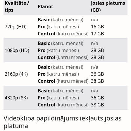
Kvalitāte /
Joslas platums
Plānot
tips
(GB)
Basic
(katru mēnesi)
n/a
720p (HD)
Pro
(katru mēnesi)
16 GB
Control
(katru mēnesi)
17 GB
Basic
(katru mēnesi)
n/a
1080p (HD)
Pro
(katru mēnesi)
28 GB
Control
(katru mēnesi)
28 GB
Basic
(katru mēnesi)
n/a
2160p (4K)
Pro
(katru mēnesi)
36 GB
Control
(katru mēnesi)
38 GB
Basic
(katru mēnesi)
n/a
4320p (8K)
Pro
(katru mēnesi)
36 GB
Control
(katru mēnesi)
38 GB
Videoklipa papildinājums iekļauts joslas
platumā