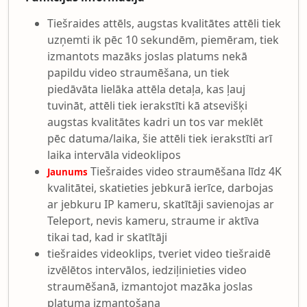
Tiešraides attēls, augstas kvalitātes attēli tiek
uzņemti ik pēc 10 sekundēm, piemēram, tiek
izmantots mazāks joslas platums nekā
papildu video straumēšana, un tiek
piedāvāta lielāka attēla detaļa, kas ļauj
tuvināt, attēli tiek ierakstīti kā atsevišķi
augstas kvalitātes kadri un tos var meklēt
pēc datuma/laika, šie attēli tiek ierakstīti arī
laika intervāla videoklipos
Tiešraides video straumēšana līdz 4K
Jaunums
kvalitātei, skatieties jebkurā ierīce, darbojas
ar jebkuru IP kameru, skatītāji savienojas ar
Teleport, nevis kameru, straume ir aktīva
tikai tad, kad ir skatītāji
tiešraides videoklips, tveriet video tiešraidē
izvēlētos intervālos, iedziļinieties video
straumēšanā, izmantojot mazāka joslas
platuma izmantošana