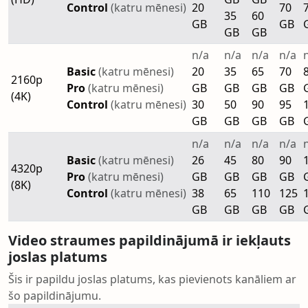
Control
(katru mēnesi)
20
70
35
60
GB
GB
GB
GB
n/a
n/a
n/a
n/a
Basic
(katru mēnesi)
20
35
65
70
2160p
Pro
(katru mēnesi)
GB
GB
GB
GB
(4K)
Control
(katru mēnesi)
30
50
90
95
GB
GB
GB
GB
n/a
n/a
n/a
n/a
Basic
(katru mēnesi)
26
45
80
90
4320p
Pro
(katru mēnesi)
GB
GB
GB
GB
(8K)
Control
(katru mēnesi)
38
65
110
125
GB
GB
GB
GB
Video straumes papildinājumā ir iekļauts
joslas platums
Šis ir papildu joslas platums, kas pievienots kanāliem ar
šo papildinājumu.