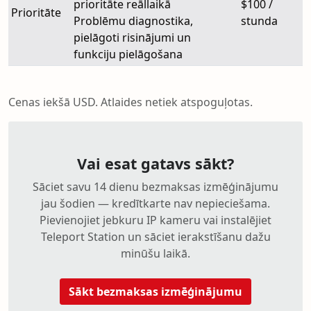
prioritāte reāllaikā
$100 /
Prioritāte
Problēmu diagnostika,
stunda
pielāgoti risinājumi un
funkciju pielāgošana
Cenas iekšā USD. Atlaides netiek atspoguļotas.
Vai esat gatavs sākt?
Sāciet savu 14 dienu bezmaksas izmēģinājumu
jau šodien — kredītkarte nav nepieciešama.
Pievienojiet jebkuru IP kameru vai instalējiet
Teleport Station un sāciet ierakstīšanu dažu
minūšu laikā.
Sākt bezmaksas izmēģinājumu