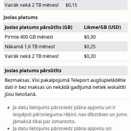
Vairāk nekā 2 TB mēnesī
$0,15
Joslas platums
Joslas platums pārsūtīts (GB)
Likme/GB (USD)
Pirmie 400 GB mēnesī
$0,30
Nākamā 1,6 TB mēnesī
$0,25
Vairāk nekā 2 TB mēnesī
$0,20
Joslas platums pārsūtīts
Bezmaksas. Visi pakalpojumā Teleport augšupielādētie
dati ir bez maksas un nekādā gadījumā netiek ieskaitīti
jūsu lietošanā.
Ja datu lietojums pārsniedz plāna apjomu un ir
iespējoti pārsnieguma rēķini, nav dīkstāves un jums
jāmaksā tikai par izmantoto.
Ja datu lietojums pārsniedz plāna apjomu un