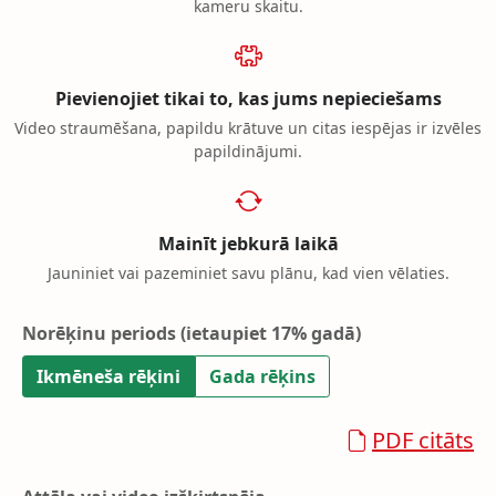
kameru skaitu.
Pievienojiet tikai to, kas jums nepieciešams
Video straumēšana, papildu krātuve un citas iespējas ir izvēles
papildinājumi.
Mainīt jebkurā laikā
Jauniniet vai pazeminiet savu plānu, kad vien vēlaties.
Norēķinu periods
(ietaupiet 17% gadā)
Ikmēneša rēķini
Gada rēķins
PDF citāts