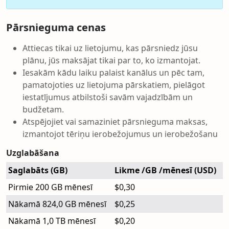
Pārsnieguma cenas
Attiecas tikai uz lietojumu, kas pārsniedz jūsu
plānu, jūs maksājat tikai par to, ko izmantojat.
Iesakām kādu laiku palaist kanālus un pēc tam,
pamatojoties uz lietojuma pārskatiem, pielāgot
iestatījumus atbilstoši savām vajadzībām un
budžetam.
Atspējojiet vai samaziniet pārsnieguma maksas,
izmantojot tēriņu ierobežojumus un ierobežošanu
Uzglabāšana
Saglabāts (GB)
Likme /GB /mēnesī (USD)
Pirmie 200 GB mēnesī
$0,30
Nākamā 824,0 GB mēnesī
$0,25
Nākamā 1,0 TB mēnesī
$0,20