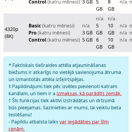
Control
(katru mēnesi)
3 GB
5
8
n/a
n
GB
GB
n/a
n/a
Basic
(katru mēnesi)
n/a
5
10
n/a
n
4320p
Pro
(katru mēnesi)
3 GB
GB
GB
n/a
n
(8K)
Control
(katru mēnesi)
5 GB
6
10
n/a
n
GB
GB
* Faktiskais tiešraides attēla atjaunināšanas
biežums ir atkarīgs no vietējā savienojuma ātruma
un izmantotās attēla izšķirtspējas.
‡ Papildinājumi tiek pēc izvēles pievienoti katram
kanālam, un tiem ir a
izmaksas, kā parādīts zemāk.
† Šīs funkcijas tiek aktīvi izstrādātas un drīzumā
būs pieejamas. Sazinieties ar mums, lai veiktu beta
testēšanu!
- Papildu atbalsta laiks
var iegādāties par šīm
cenām.