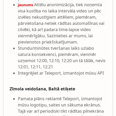
Attēlu anonimizācija, tiek noņemta
Jaunums
visa kustība no laika intervāla video un pēc
izvēles nekustīgiem attēliem, piemēram,
pārvietošana netiek rādītas automašīnas vai
cilvēki, kā arī padara time-lapse video
vienmērīgāku. Sazinieties ar mums, lai
pievienotos priekšskatījumam.
Stundu/minūtes tveršanas laiks uzlabo
satura konsekvenci, piemēram, vienmēr
uzņemot 12:00, 12:10, 12:20 un tā tālāk, nevis
12:01, 12:11, 12:21
Integrējiet ar Teleport, izmantojot mūsu API
Zīmola veidošana, Baltā etiķete
Pamata plāns reklamē Teleport, izmantojot
mūsu logotipu, saites un sākuma ekrānus.
Tajā var arī periodiski tikt rādītas pilnekrāna