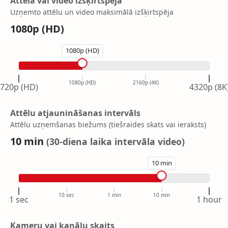
Attēla vai video izšķirtspēja
Uzņemto attēlu un video maksimālā izšķirtspēja
1080p (HD)
1080p (HD)
1080p (HD)
2160p (4K)
720p (HD)
4320p (8K
Attēlu atjaunināšanas intervāls
Attēlu uzņemšanas biežums (tiešraides skats vai ieraksts)
10 min
(
30-diena laika intervāla video
)
10 min
10 sec
1 min
10 min
1 sec
1 hour
Kameru vai kanālu skaits