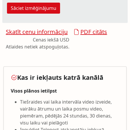
Sāciet izmēģinājumu
Skatīt cenu informāciju
PDF citāts
Cenas iekšā USD
Atlaides netiek atspoguļotas.
Kas ir iekļauts katrā kanālā
Visos plānos ietilpst
Tiešraides vai laika intervāla video izveide,
vairāku ātrumu un laika posmu video,
piemēram, pēdējās 24 stundas, 30 dienas,
visu laiku vai pielāgoti
Ieguldiet Teleport atskaņotāju jebkurā