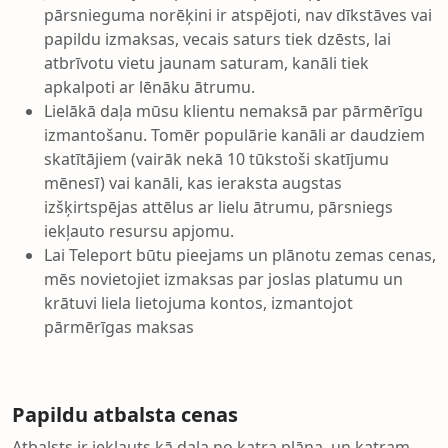
pārsnieguma norēķini ir atspējoti, nav dīkstāves vai
papildu izmaksas, vecais saturs tiek dzēsts, lai
atbrīvotu vietu jaunam saturam, kanāli tiek
apkalpoti ar lēnāku ātrumu.
Lielākā daļa mūsu klientu nemaksā par pārmērīgu
izmantošanu. Tomēr populārie kanāli ar daudziem
skatītājiem (vairāk nekā 10 tūkstoši skatījumu
mēnesī) vai kanāli, kas ieraksta augstas
izšķirtspējas attēlus ar lielu ātrumu, pārsniegs
iekļauto resursu apjomu.
Lai Teleport būtu pieejams un plānotu zemas cenas,
mēs novietojiet izmaksas par joslas platumu un
krātuvi liela lietojuma kontos, izmantojot
pārmērīgas maksas
Papildu atbalsta cenas
Atbalsts ir iekļauts kā daļa no katra plāna, un katram