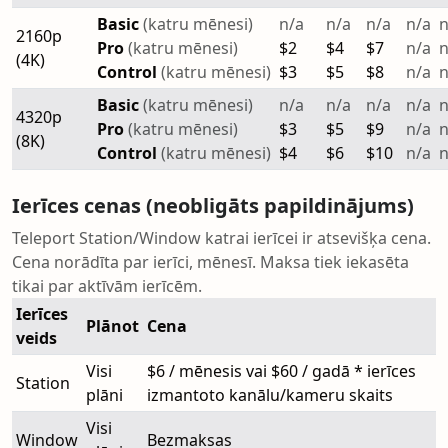
Basic
(katru mēnesi)
n/a
n/a
n/a
n/a
n
2160p
Pro
(katru mēnesi)
$2
$4
$7
n/a
n
(4K)
Control
(katru mēnesi)
$3
$5
$8
n/a
n
Basic
(katru mēnesi)
n/a
n/a
n/a
n/a
n
4320p
Pro
(katru mēnesi)
$3
$5
$9
n/a
n
(8K)
Control
(katru mēnesi)
$4
$6
$10
n/a
n
Ierīces cenas (neobligāts papildinājums)
Teleport Station/Window katrai ierīcei ir atsevišķa cena.
Cena norādīta par ierīci, mēnesī. Maksa tiek iekasēta
tikai par aktīvām ierīcēm.
Ierīces
Plānot
Cena
veids
Visi
$6 / mēnesis vai $60 / gadā * ierīces
Station
plāni
izmantoto kanālu/kameru skaits
Visi
Window
Bezmaksas