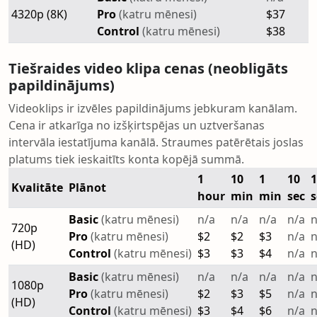
4320p (8K)
Pro
(katru mēnesi)
$37
Control
(katru mēnesi)
$38
Tiešraides video klipa cenas (neobligāts
papildinājums)
Videoklips ir izvēles papildinājums jebkuram kanālam.
Cena ir atkarīga no izšķirtspējas un uztveršanas
intervāla iestatījuma kanālā. Straumes patērētais joslas
platums tiek ieskaitīts konta kopējā summā.
1
10
1
10
1
Kvalitāte
Plānot
hour
min
min
sec
s
Basic
(katru mēnesi)
n/a
n/a
n/a
n/a
n
720p
Pro
(katru mēnesi)
$2
$2
$3
n/a
n
(HD)
Control
(katru mēnesi)
$3
$3
$4
n/a
n
Basic
(katru mēnesi)
n/a
n/a
n/a
n/a
n
1080p
Pro
(katru mēnesi)
$2
$3
$5
n/a
n
(HD)
Control
(katru mēnesi)
$3
$4
$6
n/a
n