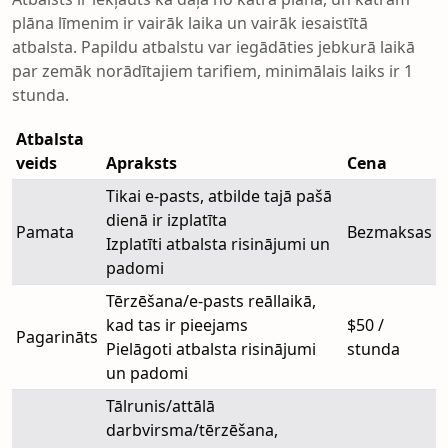
plāna līmenim ir vairāk laika un vairāk iesaistītā
atbalsta. Papildu atbalstu var iegādāties jebkurā laikā
par zemāk norādītajiem tarifiem, minimālais laiks ir 1
stunda.
Atbalsta
veids
Apraksts
Cena
Tikai e-pasts, atbilde tajā pašā
dienā ir izplatīta
Pamata
Bezmaksas
Izplatīti atbalsta risinājumi un
padomi
Tērzēšana/e-pasts reāllaikā,
kad tas ir pieejams
$50 /
Pagarināts
Pielāgoti atbalsta risinājumi
stunda
un padomi
Tālrunis/attālā
darbvirsma/tērzēšana,