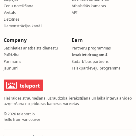
Cenu noteikšana
Atbalstītās kameras
Veikals
API
Lietotnes
Demonstrācijas kanāli
Company
Earn
Sazinieties ar atbalsta dienestu
Partneru programmas
Palīdzība
Iesakiet draugam $
Par mums
Sadarbības partneris
Jaunumi
Tālākpārdevēju programma
Tiešraides straumēšana, uzraudzība, ierakstīšana un laika intervāla video
uzņemšana no jebkuras kameras vai vietas
© 2026 teleport.io
hello from vancouver