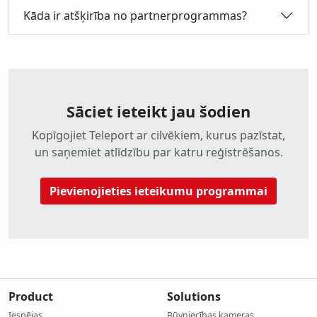
Kāda ir atšķirība no partnerprogrammas?
Sāciet ieteikt jau šodien
Kopīgojiet Teleport ar cilvēkiem, kurus pazīstat,
un saņemiet atlīdzību par katru reģistrēšanos.
Pievienojieties ieteikumu programmai
Product
Solutions
Iespējas
Būvniecības kameras