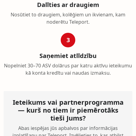
Dalīties ar draugiem
Nosūtiet to draugiem, kolēģiem un ikvienam, kam
noderētu Teleport.
3
Saņemiet atlīdzību
Nopelniet 30–70 ASV dolārus par katru aktīvu ieteikumu
kā konta kredītu vai naudas izmaksu.
Ieteikums vai partnerprogramma
— kurš no tiem ir piemērotāks
tieši Jums?
Abas iespējas jūs apbalvos par informācijas
izplatīšanu par Teleport. Izvēlieties to, kas atbilst