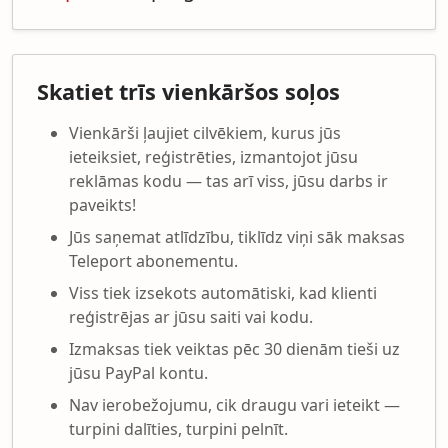
Skatiet trīs vienkāršos soļos
Vienkārši ļaujiet cilvēkiem, kurus jūs
ieteiksiet, reģistrēties, izmantojot jūsu
reklāmas kodu — tas arī viss, jūsu darbs ir
paveikts!
Jūs saņemat atlīdzību, tiklīdz viņi sāk maksas
Teleport abonementu.
Viss tiek izsekots automātiski, kad klienti
reģistrējas ar jūsu saiti vai kodu.
Izmaksas tiek veiktas pēc 30 dienām tieši uz
jūsu PayPal kontu.
Nav ierobežojumu, cik draugu vari ieteikt —
turpini dalīties, turpini pelnīt.