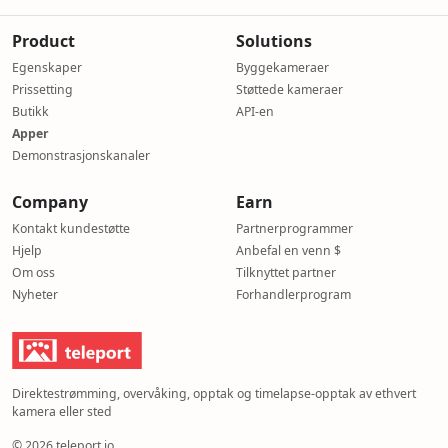
Product
Solutions
Egenskaper
Byggekameraer
Prissetting
Støttede kameraer
Butikk
API-en
Apper
Demonstrasjonskanaler
Company
Earn
Kontakt kundestøtte
Partnerprogrammer
Hjelp
Anbefal en venn $
Om oss
Tilknyttet partner
Nyheter
Forhandlerprogram
Direktestrømming, overvåking, opptak og timelapse-opptak av ethvert
kamera eller sted
© 2026 teleport.io