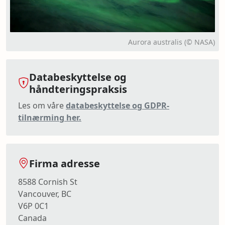
Aurora australis (© NASA)
Databeskyttelse og
håndteringspraksis
Les om våre
databeskyttelse og GDPR-
tilnærming her.
Firma adresse
8588 Cornish St
Vancouver, BC
V6P 0C1
Canada