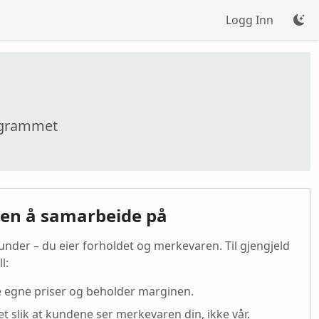
Logg Inn
rogrammet
en å samarbeide på
under – du eier forholdet og merkevaren. Til gjengjeld
l:
e egne priser og beholder marginen.
t slik at kundene ser merkevaren din, ikke vår.