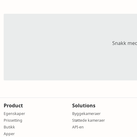
Snakk med 
Product
Solutions
Egenskaper
Byggekameraer
Prissetting
Støttede kameraer
Butikk
API-en
Apper