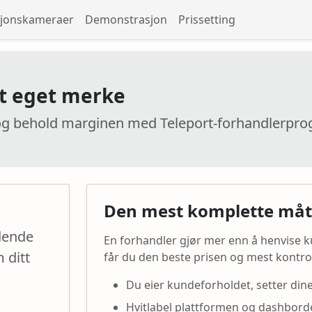
sjonskameraer
Demonstrasjon
Prissetting
tt eget merke
er og behold marginen med Teleport-forhandlerp
Den mest komplette måt
ndende
En forhandler gjør mer enn å henvise k
 ditt
får du den beste prisen og mest kontrol
Du eier kundeforholdet, setter din
Hvitlabel plattformen og dashborde