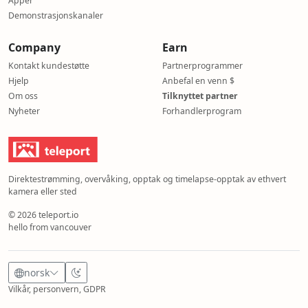
Apper
Demonstrasjonskanaler
Company
Earn
Kontakt kundestøtte
Partnerprogrammer
Hjelp
Anbefal en venn $
Om oss
Tilknyttet partner
Nyheter
Forhandlerprogram
Direktestrømming, overvåking, opptak og timelapse-opptak av ethvert
kamera eller sted
© 2026 teleport.io
hello from vancouver
norsk
Vilkår, personvern, GDPR