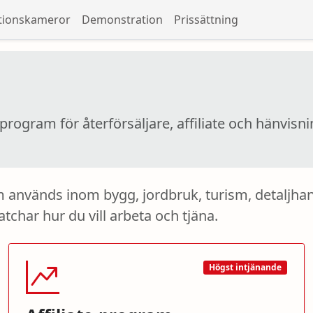
tionskameror
Demonstration
Prissättning
program för återförsäljare, affiliate och hänvisn
 används inom bygg, jordbruk, turism, detaljhan
har hur du vill arbeta och tjäna.
Högst intjänande