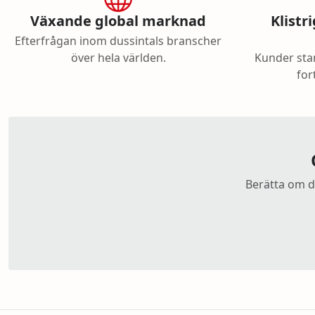
Växande global marknad
Klist
Efterfrågan inom dussintals branscher
över hela världen.
Kunder stan
for
Berätta om di