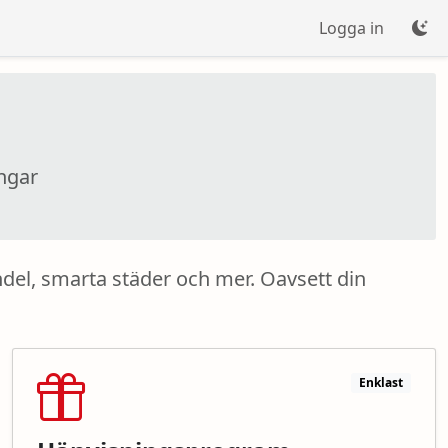
Logga in
ingar
del, smarta städer och mer. Oavsett din
Enklast