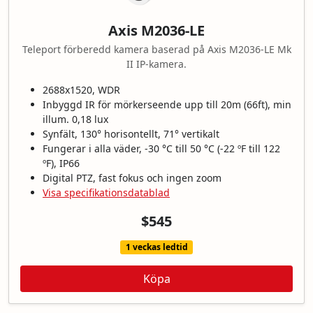
Axis M2036-LE
Teleport förberedd kamera baserad på Axis M2036-LE Mk
II IP-kamera.
2688x1520, WDR
Inbyggd IR för mörkerseende upp till 20m (66ft), min
illum. 0,18 lux
Synfält, 130° horisontellt, 71° vertikalt
Fungerar i alla väder, -30 °C till 50 °C (-22 ºF till 122
ºF), IP66
Digital PTZ, fast fokus och ingen zoom
Visa specifikationsdatablad
$545
1 veckas ledtid
Köpa