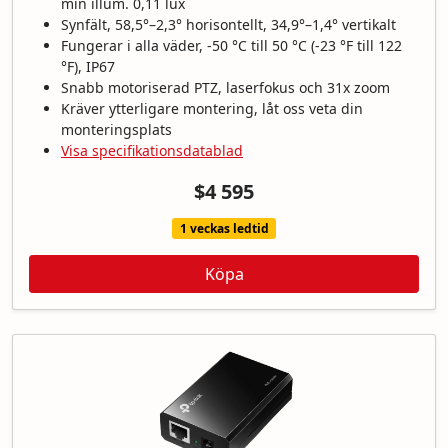
min illum. 0,11 lux
Synfält, 58,5°–2,3° horisontellt, 34,9°–1,4° vertikalt
Fungerar i alla väder, -50 °C till 50 °C (-23 °F till 122
°F), IP67
Snabb motoriserad PTZ, laserfokus och 31x zoom
Kräver ytterligare montering, låt oss veta din
monteringsplats
Visa specifikationsdatablad
$4 595
1 veckas ledtid
Köpa