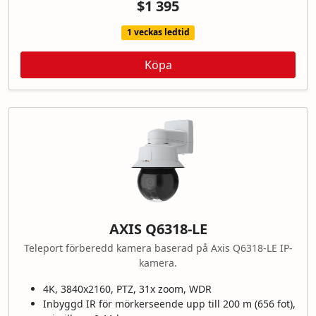
$1 395
1 veckas ledtid
Köpa
AXIS Q6318-LE
Teleport förberedd kamera baserad på Axis Q6318-LE IP-
kamera.
4K, 3840x2160, PTZ, 31x zoom, WDR
Inbyggd IR för mörkerseende upp till 200 m (656 fot),