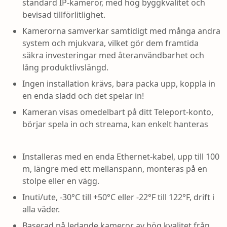
standard IP-kameror, med hög byggkvalitet och
bevisad tillförlitlighet.
Kamerorna samverkar samtidigt med många andra
system och mjukvara, vilket gör dem framtida
säkra investeringar med återanvändbarhet och
lång produktlivslängd.
Ingen installation krävs, bara packa upp, koppla in
en enda sladd och det spelar in!
Kameran visas omedelbart på ditt Teleport-konto,
börjar spela in och streama, kan enkelt hanteras
Installeras med en enda Ethernet-kabel, upp till 100
m, längre med ett mellanspann, monteras på en
stolpe eller en vägg.
Inuti/ute, -30°C till +50°C eller -22°F till 122°F, drift i
alla väder.
Baserad på ledande kameror av hög kvalitet från