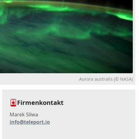
Aurora australis (© NASA)
Firmenkontakt
Marek Sliwa
info@teleport.io