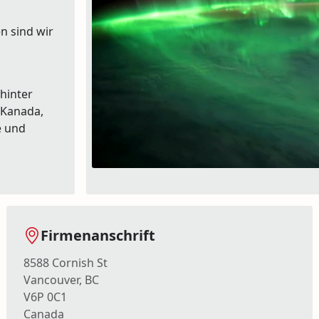
n sind wir
hinter
 Kanada,
e und
Firmenanschrift
8588 Cornish St
Vancouver, BC
V6P 0C1
Canada