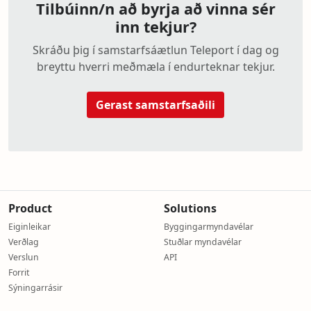
Tilbúinn/n að byrja að vinna sér
inn tekjur?
Skráðu þig í samstarfsáætlun Teleport í dag og
breyttu hverri meðmæla í endurteknar tekjur.
Gerast samstarfsaðili
Product
Solutions
Eiginleikar
Byggingarmyndavélar
Verðlag
Stuðlar myndavélar
Verslun
API
Forrit
Sýningarrásir