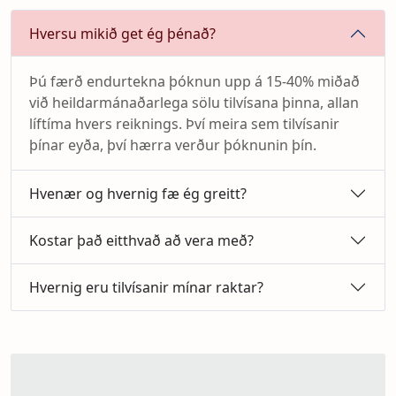
Hversu mikið get ég þénað?
Þú færð endurtekna þóknun upp á 15-40% miðað
við heildarmánaðarlega sölu tilvísana þinna, allan
líftíma hvers reiknings. Því meira sem tilvísanir
þínar eyða, því hærra verður þóknunin þín.
Hvenær og hvernig fæ ég greitt?
Kostar það eitthvað að vera með?
Hvernig eru tilvísanir mínar raktar?