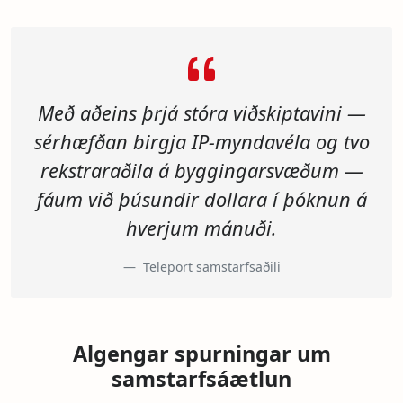
Með aðeins þrjá stóra viðskiptavini —
sérhæfðan birgja IP-myndavéla og tvo
rekstraraðila á byggingarsvæðum —
fáum við þúsundir dollara í þóknun á
hverjum mánuði.
Teleport samstarfsaðili
Algengar spurningar um
samstarfsáætlun