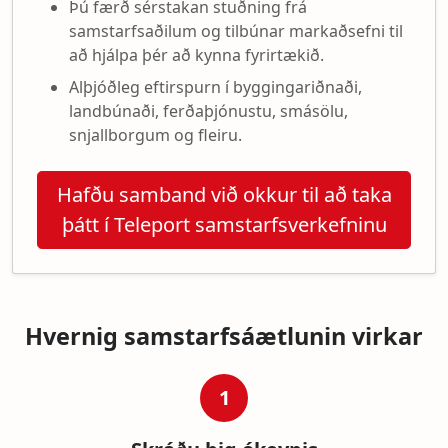
Þú færð sérstakan stuðning frá
samstarfsaðilum og tilbúnar markaðsefni til
að hjálpa þér að kynna fyrirtækið.
Alþjóðleg eftirspurn í byggingariðnaði,
landbúnaði, ferðaþjónustu, smásölu,
snjallborgum og fleiru.
Hafðu samband við okkur til að taka
þátt í Teleport samstarfsverkefninu
Hvernig samstarfsáætlunin virkar
1