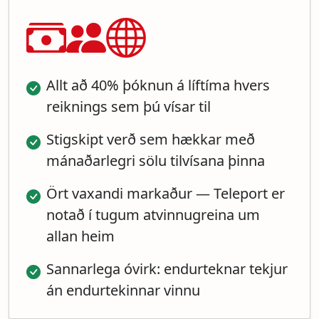
Allt að 40% þóknun á líftíma hvers
reiknings sem þú vísar til
Stigskipt verð sem hækkar með
mánaðarlegri sölu tilvísana þinna
Ört vaxandi markaður — Teleport er
notað í tugum atvinnugreina um
allan heim
Sannarlega óvirk: endurteknar tekjur
án endurtekinnar vinnu