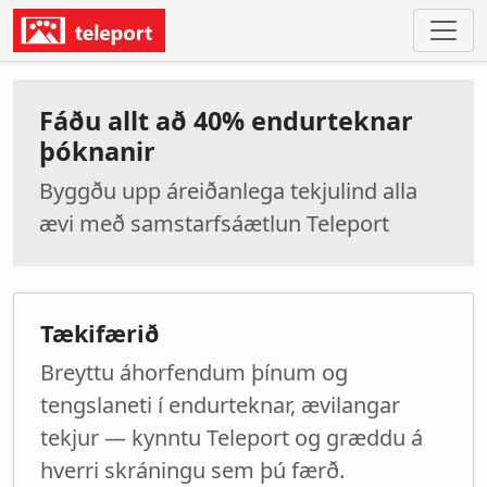
Fáðu allt að 40% endurteknar
þóknanir
Byggðu upp áreiðanlega tekjulind alla
ævi með samstarfsáætlun Teleport
Tækifærið
Breyttu áhorfendum þínum og
tengslaneti í endurteknar, ævilangar
tekjur — kynntu Teleport og græddu á
hverri skráningu sem þú færð.