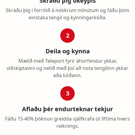
Skráðu þig ókeypis
Skráðu þig í forritið á nokkrum mínútum og fáðu þinn
einstaka tengil og kynningarkóða.
2
Deila og kynna
Mælið með Teleport fyrir áhorfendur ykkar,
viðskiptavini og netið með því að nota tengilinn ykkar
eða kóðann.
3
Aflaðu þér endurteknar tekjur
Fáðu 15-40% þóknun greidda sjálfkrafa út líftíma hvers
reiknings.