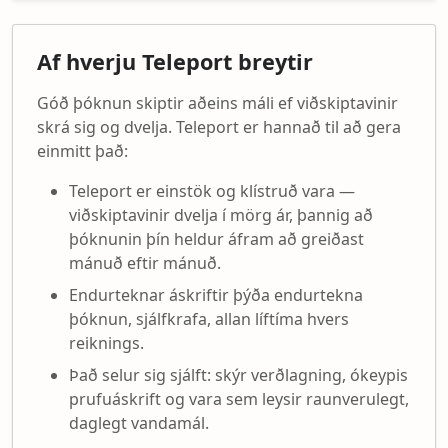
Af hverju Teleport breytir
Góð þóknun skiptir aðeins máli ef viðskiptavinir
skrá sig og dvelja. Teleport er hannað til að gera
einmitt það:
Teleport er einstök og klístruð vara —
viðskiptavinir dvelja í mörg ár, þannig að
þóknunin þín heldur áfram að greiðast
mánuð eftir mánuð.
Endurteknar áskriftir þýða endurtekna
þóknun, sjálfkrafa, allan líftíma hvers
reiknings.
Það selur sig sjálft: skýr verðlagning, ókeypis
prufuáskrift og vara sem leysir raunverulegt,
daglegt vandamál.