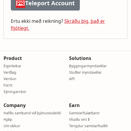
Teleport Account
Ertu ekki með reikning?
Skráðu þig, það er
fljótlegt.
Product
Solutions
Eiginleikar
Byggingarmyndavélar
Verðlag
Stuðlar myndavélar
Verslun
API
Forrit
Sýningarrásir
Company
Earn
Hafðu samband við þjónustudeild
Samstarfsáætlanir
Hjálp
Vísaðu vini $
Um okkur
Tengdur samstarfsaðili