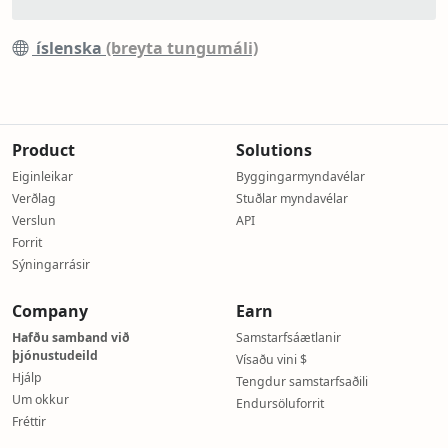
íslenska
(breyta tungumáli)
Product
Solutions
Eiginleikar
Byggingarmyndavélar
Verðlag
Stuðlar myndavélar
Verslun
API
Forrit
Sýningarrásir
Company
Earn
Hafðu samband við
Samstarfsáætlanir
þjónustudeild
Vísaðu vini $
Hjálp
Tengdur samstarfsaðili
Um okkur
Endursöluforrit
Fréttir