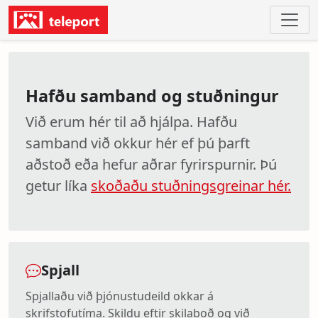
Hafðu samband og stuðningur
Við erum hér til að hjálpa. Hafðu
samband við okkur hér ef þú þarft
aðstoð eða hefur aðrar fyrirspurnir. Þú
getur líka
skoðaðu stuðningsgreinar hér.
Spjall
Spjallaðu við þjónustudeild okkar á
skrifstofutíma. Skildu eftir skilaboð og við