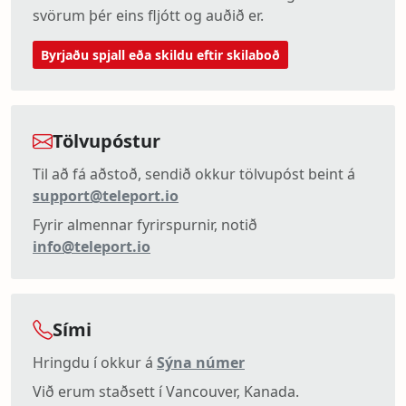
svörum þér eins fljótt og auðið er.
Byrjaðu spjall eða skildu eftir skilaboð
Tölvupóstur
Til að fá aðstoð, sendið okkur tölvupóst beint á
support@teleport.io
Fyrir almennar fyrirspurnir, notið
info@teleport.io
Sími
Hringdu í okkur á
Sýna númer
Við erum staðsett í Vancouver, Kanada.