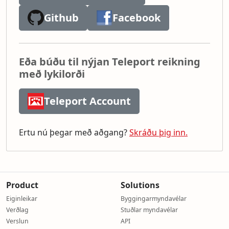
Github
Facebook
Eða búðu til nýjan Teleport reikning
með lykilorði
Teleport Account
Ertu nú þegar með aðgang?
Skráðu þig inn.
Product
Solutions
Eiginleikar
Byggingarmyndavélar
Verðlag
Stuðlar myndavélar
Verslun
API