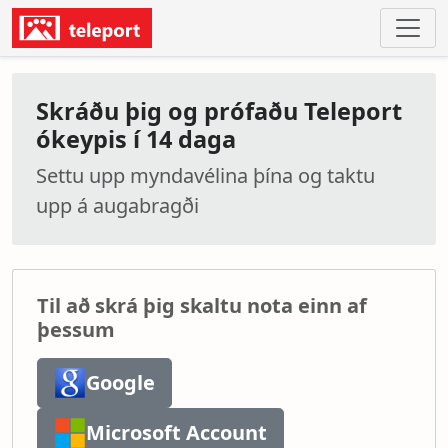
Skráðu þig og prófaðu Teleport
ókeypis í 14 daga
Settu upp myndavélina þína og taktu
upp á augabragði
Til að skrá þig skaltu nota einn af
þessum
Google
Microsoft Account