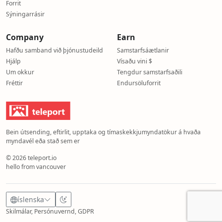
Forrit
Sýningarrásir
Company
Earn
Hafðu samband við þjónustudeild
Samstarfsáætlanir
Hjálp
Vísaðu vini $
Um okkur
Tengdur samstarfsaðili
Fréttir
Endursöluforrit
Bein útsending, eftirlit, upptaka og tímaskekkjumyndatökur á hvaða
myndavél eða stað sem er
© 2026 teleport.io
hello from vancouver
íslenska
Skilmálar, Persónuvernd, GDPR