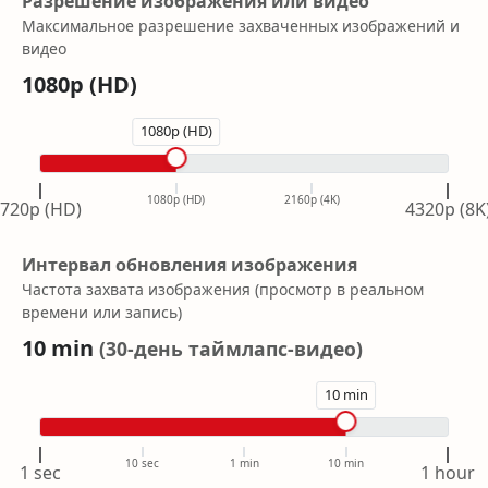
Разрешение изображения или видео
Максимальное разрешение захваченных изображений и
видео
1080p (HD)
1080p (HD)
1080p (HD)
2160p (4K)
720p (HD)
4320p (8K
Интервал обновления изображения
Частота захвата изображения (просмотр в реальном
времени или запись)
10 min
(
30-день таймлапс-видео
)
10 min
10 sec
1 min
10 min
1 sec
1 hour