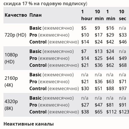
скидка 17 % на годовую подписку
)
1
10
1
10
Качество
План
hour
min
min
sec
Basic
(ежемесячно)
$5
$9
$16
n/a
720p (HD)
Pro
(ежемесячно)
$10
$17
$29
$33
Control
(ежемесячно)
$14
$24
$42
$46
Basic
(ежемесячно)
$7
$13
$24
n/a
1080p
Pro
(ежемесячно)
$14
$25
$44
$49
(HD)
Control
(ежемесячно)
$21
$36
$62
$68
Basic
(ежемесячно)
n/a
n/a
n/a
n/a
2160p
Pro
(ежемесячно)
$21
$36
$63
$71
(4K)
Control
(ежемесячно)
$30
$51
$88
$97
Basic
(ежемесячно)
n/a
n/a
n/a
n/a
4320p
Pro
(ежемесячно)
$27
$47
$81
$91
(8K)
Control
(ежемесячно)
$38
$65
$112
$12
Неактивные каналы