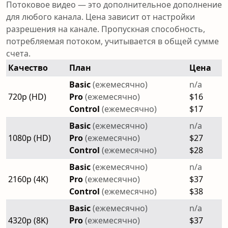
Потоковое видео — это дополнительное дополнение
для любого канала. Цена зависит от настройки
разрешения на канале. Пропускная способность,
потребляемая потоком, учитывается в общей сумме
счета.
Качество
План
Цена
Basic
(ежемесячно)
n/a
720p (HD)
Pro
(ежемесячно)
$16
Control
(ежемесячно)
$17
Basic
(ежемесячно)
n/a
1080p (HD)
Pro
(ежемесячно)
$27
Control
(ежемесячно)
$28
Basic
(ежемесячно)
n/a
2160p (4K)
Pro
(ежемесячно)
$37
Control
(ежемесячно)
$38
Basic
(ежемесячно)
n/a
4320p (8K)
Pro
(ежемесячно)
$37