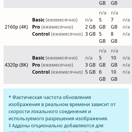
GB
GB
n/a
n/a
Basic
(ежемесячно)
n/a
5
7
n/a
2160p (4K)
Pro
(ежемесячно)
2 GB
GB
GB
n/a
Control
(ежемесячно)
3 GB
5
8
n/a
GB
GB
n/a
n/a
Basic
(ежемесячно)
n/a
5
10
n/a
4320p (8K)
Pro
(ежемесячно)
3 GB
GB
GB
n/a
Control
(ежемесячно)
5 GB
6
10
n/a
GB
GB
* Фактическая частота обновления
изображения в реальном времени зависит от
скорости локального соединения и
используемого разрешения изображения.
‡ Аддоны опционально добавляются для