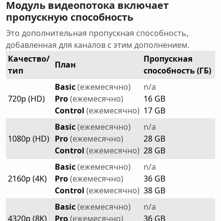
Модуль видеопотока включает
пропускную способность
Это дополнительная пропускная способность,
добавленная для каналов с этим дополнением.
Качество/
Пропускная
План
тип
способность (ГБ)
Basic
(ежемесячно)
n/a
720p (HD)
Pro
(ежемесячно)
16 GB
Control
(ежемесячно)
17 GB
Basic
(ежемесячно)
n/a
1080p (HD)
Pro
(ежемесячно)
28 GB
Control
(ежемесячно)
28 GB
Basic
(ежемесячно)
n/a
2160p (4K)
Pro
(ежемесячно)
36 GB
Control
(ежемесячно)
38 GB
Basic
(ежемесячно)
n/a
4320p (8K)
Pro
(ежемесячно)
36 GB