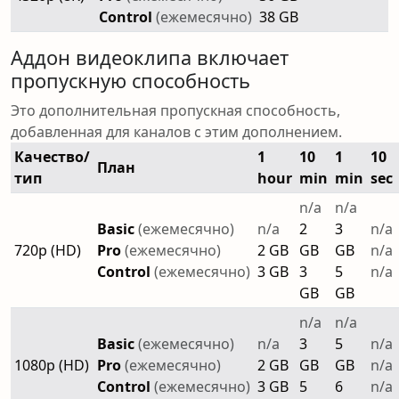
Control
(ежемесячно)
38 GB
Аддон видеоклипа включает
пропускную способность
Это дополнительная пропускная способность,
добавленная для каналов с этим дополнением.
Качество/
1
10
1
10
План
тип
hour
min
min
sec
n/a
n/a
Basic
(ежемесячно)
n/a
2
3
n/a
720p (HD)
Pro
(ежемесячно)
2 GB
GB
GB
n/a
Control
(ежемесячно)
3 GB
3
5
n/a
GB
GB
n/a
n/a
Basic
(ежемесячно)
n/a
3
5
n/a
1080p (HD)
Pro
(ежемесячно)
2 GB
GB
GB
n/a
Control
(ежемесячно)
3 GB
5
6
n/a