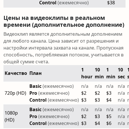
Control
(ежемесячно)
$38
Цены на видеоклипы в реальном
времени (дополнительное дополнение)
Видеоклип является дополнительным дополнением
для любого канала. Цена зависит от разрешения и
настройки интервала захвата на канале. Пропускная
способность, потребляемая потоком, учитывается в
общей сумме счета.
1
10
1
10
Качество
План
hour
min
min
sec
Basic
(ежемесячно)
n/a
n/a
n/a
n/a
720p (HD)
Pro
(ежемесячно)
$2
$2
$3
n/a
Control
(ежемесячно)
$3
$3
$4
n/a
Basic
(ежемесячно)
n/a
n/a
n/a
n/a
1080p
Pro
(ежемесячно)
$2
$3
$5
n/a
(HD)
Control
(ежемесячно)
$3
$4
$6
n/a