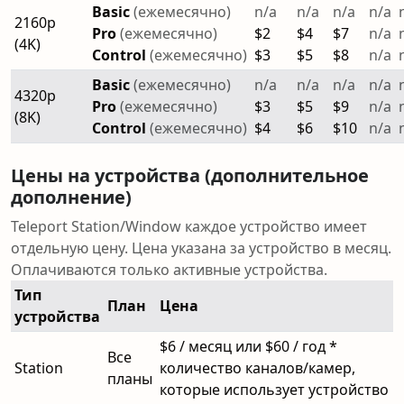
Basic
(ежемесячно)
n/a
n/a
n/a
n/a
2160p
Pro
(ежемесячно)
$2
$4
$7
n/a
(4K)
Control
(ежемесячно)
$3
$5
$8
n/a
Basic
(ежемесячно)
n/a
n/a
n/a
n/a
4320p
Pro
(ежемесячно)
$3
$5
$9
n/a
(8K)
Control
(ежемесячно)
$4
$6
$10
n/a
Цены на устройства (дополнительное
дополнение)
Teleport Station/Window каждое устройство имеет
отдельную цену. Цена указана за устройство в месяц.
Оплачиваются только активные устройства.
Тип
План
Цена
устройства
$6 / месяц или $60 / год *
Все
Station
количество каналов/камер,
планы
которые использует устройство