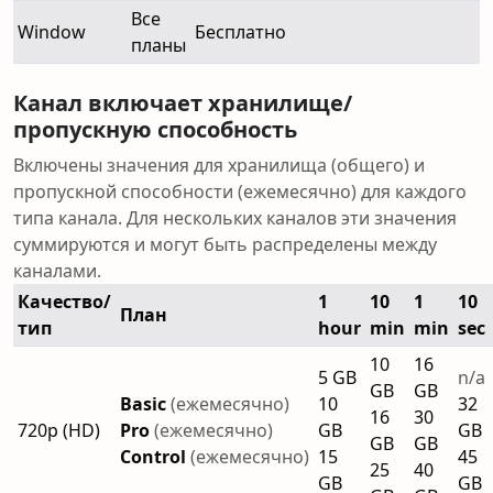
Все
Window
Бесплатно
планы
Канал включает хранилище/
пропускную способность
Включены значения для хранилища (общего) и
пропускной способности (ежемесячно) для каждого
типа канала. Для нескольких каналов эти значения
суммируются и могут быть распределены между
каналами.
Качество/
1
10
1
10
План
тип
hour
min
min
sec
10
16
5 GB
n/a
GB
GB
Basic
(ежемесячно)
10
32
16
30
720p (HD)
Pro
(ежемесячно)
GB
GB
GB
GB
Control
(ежемесячно)
15
45
25
40
GB
GB