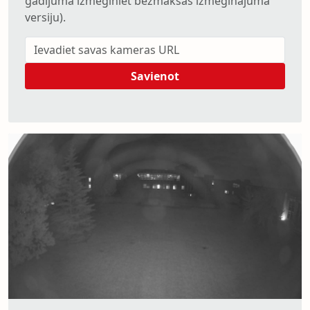
gadījumā izmēģiniet bezmaksas izmēģinājuma
versiju).
Savienot