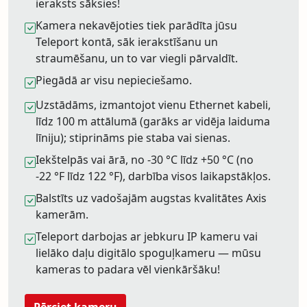
ieraksts sāksies!
Kamera nekavējoties tiek parādīta jūsu
Teleport kontā, sāk ierakstīšanu un
straumēšanu, un to var viegli pārvaldīt.
Piegādā ar visu nepieciešamo.
Uzstādāms, izmantojot vienu Ethernet kabeli,
līdz 100 m attālumā (garāks ar vidēja laiduma
līniju); stiprināms pie staba vai sienas.
Iekštelpās vai ārā, no -30 °C līdz +50 °C (no
-22 °F līdz 122 °F), darbība visos laikapstākļos.
Balstīts uz vadošajām augstas kvalitātes Axis
kamerām.
Teleport darbojas ar jebkuru IP kameru vai
lielāko daļu digitālo spoguļkameru — mūsu
kameras to padara vēl vienkāršāku!
Pērciet kameru