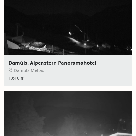
Damüls, Alpenstern Panoramahotel
Damüls Mellau
1.610 m