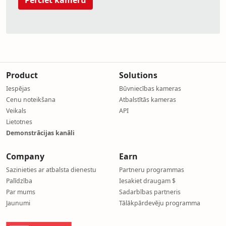
Product
Solutions
Iespējas
Būvniecības kameras
Cenu noteikšana
Atbalstītās kameras
Veikals
API
Lietotnes
Demonstrācijas kanāli
Company
Earn
Sazinieties ar atbalsta dienestu
Partneru programmas
Palīdzība
Iesakiet draugam $
Par mums
Sadarbības partneris
Jaunumi
Tālākpārdevēju programma